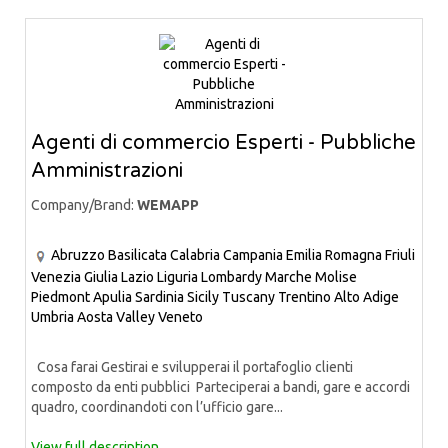
Agenti di commercio Esperti - Pubbliche
Amministrazioni
Company/Brand:
WEMAPP
Abruzzo
Basilicata
Calabria
Campania
Emilia Romagna
Friuli
Venezia Giulia
Lazio
Liguria
Lombardy
Marche
Molise
Piedmont
Apulia
Sardinia
Sicily
Tuscany
Trentino Alto Adige
Umbria
Aosta Valley
Veneto
Cosa farai Gestirai e svilupperai il portafoglio clienti
composto da enti pubblici Parteciperai a bandi, gare e accordi
quadro, coordinandoti con l’ufficio gare...
View full description