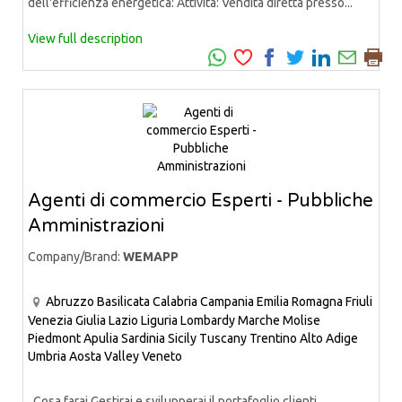
dell'efficienza energetica: Attività: Vendita diretta presso...
View full description
Agenti di commercio Esperti - Pubbliche
Amministrazioni
Company/Brand:
WEMAPP
Abruzzo
Basilicata
Calabria
Campania
Emilia Romagna
Friuli
Venezia Giulia
Lazio
Liguria
Lombardy
Marche
Molise
Piedmont
Apulia
Sardinia
Sicily
Tuscany
Trentino Alto Adige
Umbria
Aosta Valley
Veneto
Cosa farai Gestirai e svilupperai il portafoglio clienti