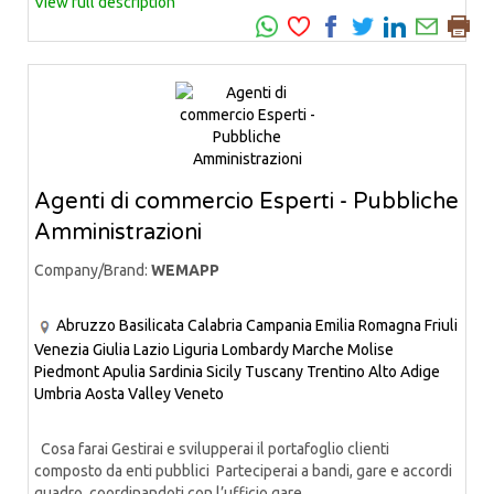
View full description
Agenti di commercio Esperti - Pubbliche
Amministrazioni
Company/Brand:
WEMAPP
Abruzzo
Basilicata
Calabria
Campania
Emilia Romagna
Friuli
Venezia Giulia
Lazio
Liguria
Lombardy
Marche
Molise
Piedmont
Apulia
Sardinia
Sicily
Tuscany
Trentino Alto Adige
Umbria
Aosta Valley
Veneto
Cosa farai Gestirai e svilupperai il portafoglio clienti
composto da enti pubblici Parteciperai a bandi, gare e accordi
quadro, coordinandoti con l’ufficio gare...