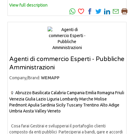
View full description
Agenti di commercio Esperti - Pubbliche
Amministrazioni
Company/Brand:
WEMAPP
Abruzzo
Basilicata
Calabria
Campania
Emilia Romagna
Friuli
Venezia Giulia
Lazio
Liguria
Lombardy
Marche
Molise
Piedmont
Apulia
Sardinia
Sicily
Tuscany
Trentino Alto Adige
Umbria
Aosta Valley
Veneto
Cosa farai Gestirai e svilupperai il portafoglio clienti
composto da enti pubblici Parteciperai a bandi, gare e accordi