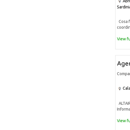
Abr
Sardini
Cosa fa
coordin
View fu
Agen
Compa
Cala
ALTAIR 
Informa
View fu