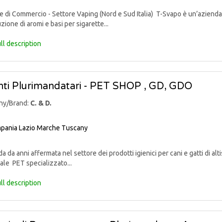
di Commercio - Settore Vaping (Nord e Sud Italia) T-Svapo è un’azienda 
uzione di aromi e basi per sigarette...
ll description
ti Plurimandatari - PET SHOP , GD, GDO
ny/Brand:
C. & D.
pania
Lazio
Marche
Tuscany
 da anni affermata nel settore dei prodotti igienici per cani e gatti di alti
ale PET specializzato...
ll description