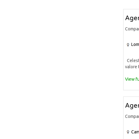
Agen
Compa
Lom
Celeste
valore 
View fu
Agen
Compa
Cam