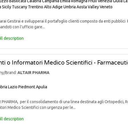
uzzo
Basilicata
Calabria
Campania
Emilia Romagna
Friuli Venezia Giulia
La
a
Sicily
Tuscany
Trentino Alto Adige
Umbria
Aosta Valley
Veneto
rai Gestirai e svilupperai il portafoglio clienti composto da enti pubblici 
andoti con l’ufficio gare...
ll description
ti o Informatori Medico Scientifici - Farmaceut
ny/Brand:
ALTAIR PHARMA
bria
Lazio
Piedmont
Apulia
PHARMA, per il consolidamento di una linea destinata agli Ortopedici, Reu
tori Medico Scientifici con urgenza per le...
ll description