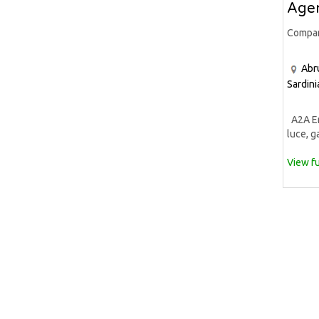
Agen
Compa
Abr
Sardini
A2A Ene
luce, ga
View fu