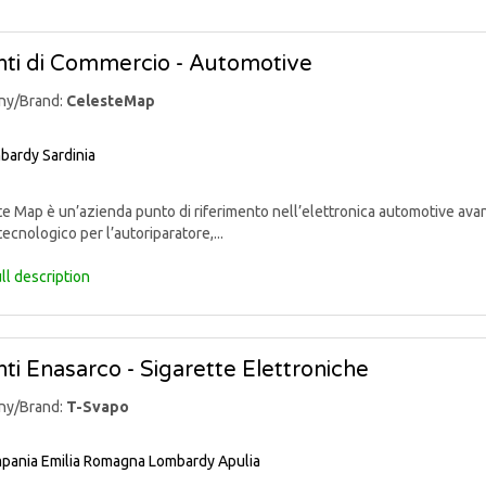
ti di Commercio - Automotive
ny/Brand:
CelesteMap
bardy
Sardinia
 Map è un’azienda punto di riferimento nell’elettronica automotive avan
tecnologico per l’autoriparatore,...
ll description
ti Enasarco - Sigarette Elettroniche
ny/Brand:
T-Svapo
pania
Emilia Romagna
Lombardy
Apulia