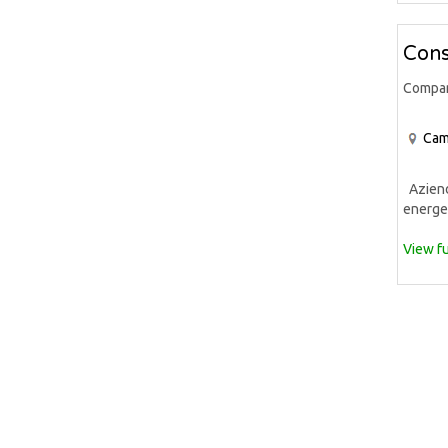
Cons
Compa
Cam
Azienda
energet
View fu