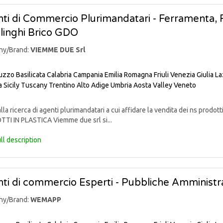
ti di Commercio Plurimandatari - Ferramenta, Fa
linghi Brico GDO
ny/Brand:
VIEMME DUE Srl
uzzo
Basilicata
Calabria
Campania
Emilia Romagna
Friuli Venezia Giulia
La
a
Sicily
Tuscany
Trentino Alto Adige
Umbria
Aosta Valley
Veneto
lla ricerca di agenti plurimandatari a cui affidare la vendita dei ns pr
TI IN PLASTICA Viemme due srl si...
ll description
ti di commercio Esperti - Pubbliche Amministra
ny/Brand:
WEMAPP