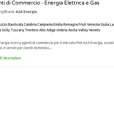
ti di Commercio - Energia Elettrica e Gas
ny/Brand:
A2A Energia
uzzo
Basilicata
Calabria
Campania
Emilia Romagna
Friuli Venezia Giulia
La
a
Sicily
Tuscany
Trentino Alto Adige
Umbria
Aosta Valley
Veneto
rgia ricerca agenti di commercio per il mercato PMI A2A Energia, societ
s e servizi per clienti domestici,...
ll description