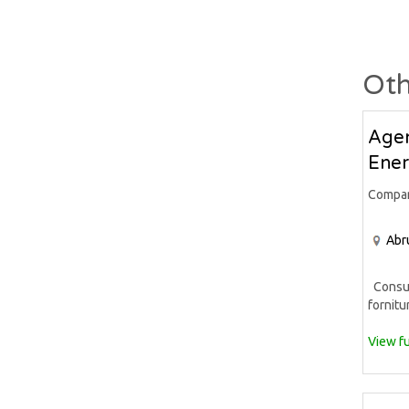
Oth
Agen
Ener
Compa
Abr
Consule
fornitur
View fu