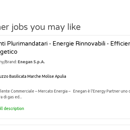
er jobs you may like
ti Plurimandatari - Energie Rinnovabili - Effic
getico
ny/Brand:
Enegan S.p.A.
uzzo
Basilicata
Marche
Molise
Apulia
nte Commerciale – Mercato Energia – Enegan è l'Energy Partner uno degli 
a di gas ed...
ll description