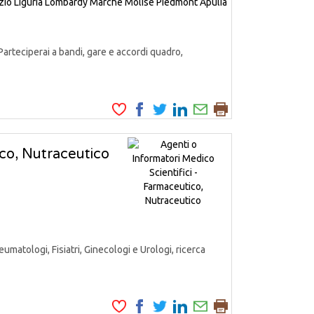
zio
Liguria
Lombardy
Marche
Molise
Piedmont
Apulia
Parteciperai a bandi, gare e accordi quadro,
ico, Nutraceutico
matologi, Fisiatri, Ginecologi e Urologi, ricerca