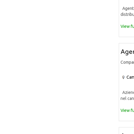
Agente 
distrib
View fu
Agen
Compa
Cam
Azienda
nel can
View fu