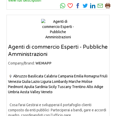
View full description
Agenti di commercio Esperti - Pubbliche
Amministrazioni
Company/Brand:
WEMAPP
Abruzzo
Basilicata
Calabria
Campania
Emilia Romagna
Friuli
Venezia Giulia
Lazio
Liguria
Lombardy
Marche
Molise
Piedmont
Apulia
Sardinia
Sicily
Tuscany
Trentino Alto Adige
Umbria
Aosta Valley
Veneto
Cosa farai Gestirai e svilupperai il portafoglio clienti
composto da enti pubblici Parteciperai a bandi, gare e accordi
quadro, coordinandoti con l’ufficio gare...