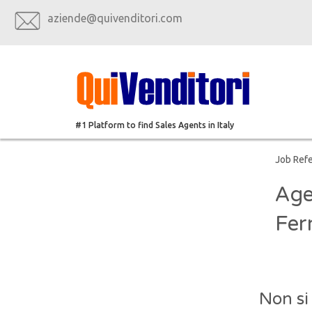
aziende@quivenditori.com
#1 Platform to find Sales Agents in Italy
Job Ref
Age
Fer
Non si