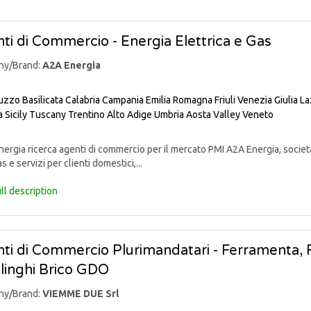
ti di Commercio - Energia Elettrica e Gas
ny/Brand:
A2A Energia
uzzo
Basilicata
Calabria
Campania
Emilia Romagna
Friuli Venezia Giulia
La
a
Sicily
Tuscany
Trentino Alto Adige
Umbria
Aosta Valley
Veneto
rgia ricerca agenti di commercio per il mercato PMI A2A Energia, societ
s e servizi per clienti domestici,...
ll description
ti di Commercio Plurimandatari - Ferramenta, Fa
linghi Brico GDO
ny/Brand:
VIEMME DUE Srl