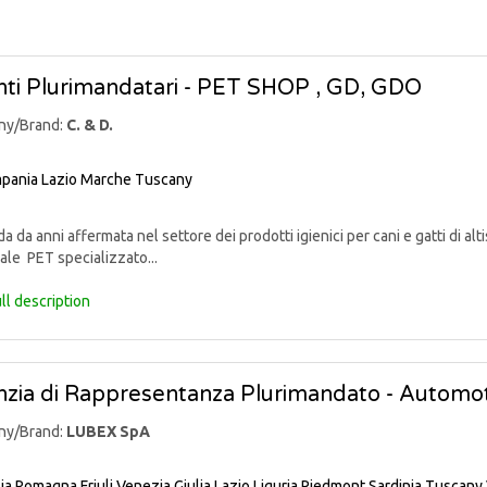
ti Plurimandatari - PET SHOP , GD, GDO
ny/Brand:
C. & D.
pania
Lazio
Marche
Tuscany
 da anni affermata nel settore dei prodotti igienici per cani e gatti di alti
ale PET specializzato...
ll description
zia di Rappresentanza Plurimandato - Automo
ny/Brand:
LUBEX SpA
lia Romagna
Friuli Venezia Giulia
Lazio
Liguria
Piedmont
Sardinia
Tuscany