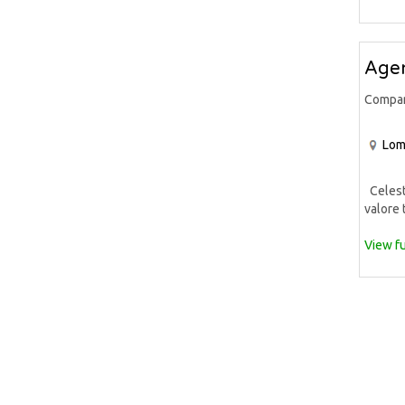
Agen
Compa
Lom
Celeste
valore 
View fu