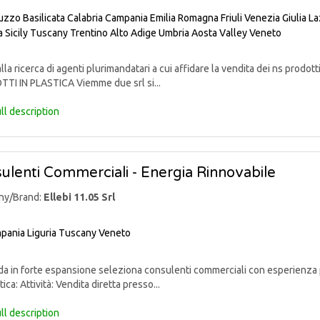
uzzo
Basilicata
Calabria
Campania
Emilia Romagna
Friuli Venezia Giulia
La
a
Sicily
Tuscany
Trentino Alto Adige
Umbria
Aosta Valley
Veneto
lla ricerca di agenti plurimandatari a cui affidare la vendita dei ns pr
TI IN PLASTICA Viemme due srl si...
ll description
ulenti Commerciali - Energia Rinnovabile
ny/Brand:
Ellebi 11.05 Srl
pania
Liguria
Tuscany
Veneto
 in forte espansione seleziona consulenti commerciali con esperienza p
ica: Attività: Vendita diretta presso...
ll description