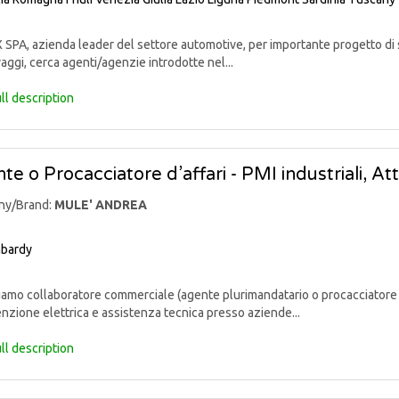
PA, azienda leader del settore automotive, per importante progetto di sv
aggi, cerca agenti/agenzie introdotte nel...
ll description
te o Procacciatore d’affari - PMI industriali, At
ny/Brand:
MULE' ANDREA
bardy
mo collaboratore commerciale (agente plurimandatario o procacciatore d’af
zione elettrica e assistenza tecnica presso aziende...
ll description