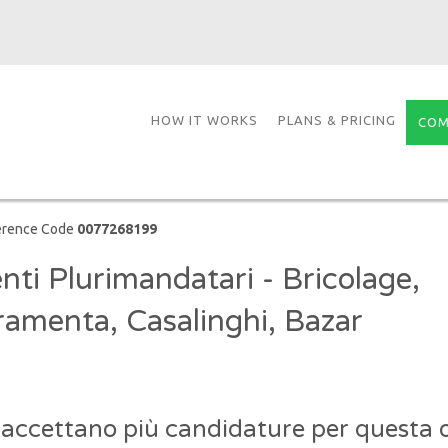
HOW IT WORKS
PLANS & PRICING
COM
erence Code
0077268199
nti Plurimandatari - Bricolage,
ramenta, Casalinghi, Bazar
 accettano più candidature per questa o