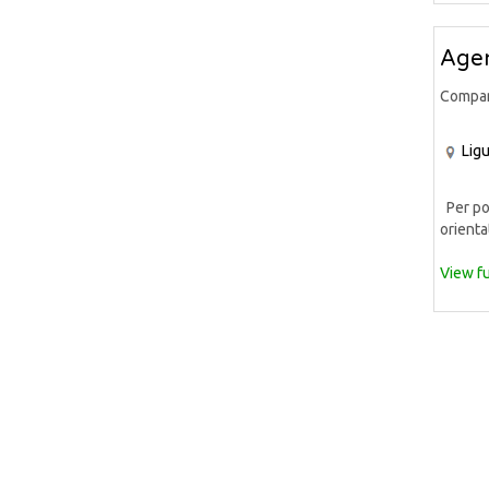
Agen
Compa
Ligu
Per pot
orientat
View fu