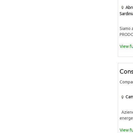
Abr
Sardini
Siamo a
PRODOT
View fu
Cons
Compa
Cam
Azienda
energet
View fu