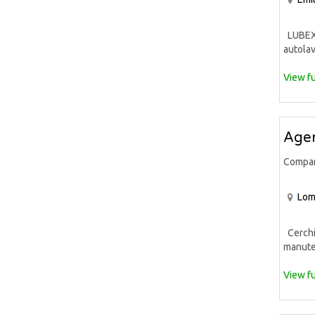
LUBEX S
autolav
View fu
Agen
Compa
Lom
Cerchia
manuten
View fu