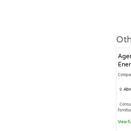
Oth
Agen
Ener
Compa
Abr
Consule
fornitur
View fu