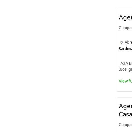
Agen
Compa
Abr
Sardini
A2A Ene
luce, ga
View fu
Agen
Casa
Compa