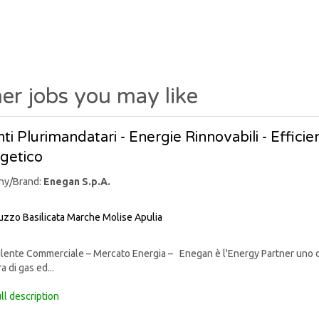
er jobs you may like
ti Plurimandatari - Energie Rinnovabili - Effic
getico
ny/Brand:
Enegan S.p.A.
uzzo
Basilicata
Marche
Molise
Apulia
nte Commerciale – Mercato Energia – Enegan è l'Energy Partner uno degli 
a di gas ed...
ll description