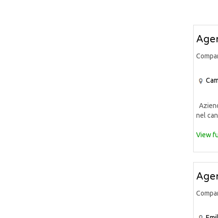
Agen
Compa
Cam
Azienda
nel can
View fu
Agen
Compa
Emi