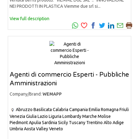
vendita dei ns prodotti. VIEMME DUE SRL .. INNOVAZIONE
NEI PRODOTTI IN PLASTICA Viemme due srl si...
View full description
Agenti di commercio Esperti - Pubbliche
Amministrazioni
Company/Brand:
WEMAPP
Abruzzo
Basilicata
Calabria
Campania
Emilia Romagna
Friuli
Venezia Giulia
Lazio
Liguria
Lombardy
Marche
Molise
Piedmont
Apulia
Sardinia
Sicily
Tuscany
Trentino Alto Adige
Umbria
Aosta Valley
Veneto