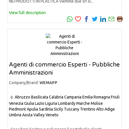
NEI PRODOTTI IN PLASTICA Viemme due srl si...
View full description
Agenti di commercio Esperti - Pubbliche
Amministrazioni
Company/Brand:
WEMAPP
Abruzzo
Basilicata
Calabria
Campania
Emilia Romagna
Friuli
Venezia Giulia
Lazio
Liguria
Lombardy
Marche
Molise
Piedmont
Apulia
Sardinia
Sicily
Tuscany
Trentino Alto Adige
Umbria
Aosta Valley
Veneto