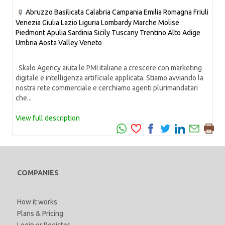
Abruzzo
Basilicata
Calabria
Campania
Emilia Romagna
Friuli
Venezia Giulia
Lazio
Liguria
Lombardy
Marche
Molise
Piedmont
Apulia
Sardinia
Sicily
Tuscany
Trentino Alto Adige
Umbria
Aosta Valley
Veneto
Skalo Agency aiuta le PMI italiane a crescere con marketing
digitale e intelligenza artificiale applicata. Stiamo avviando la
nostra rete commerciale e cerchiamo agenti plurimandatari
che...
View full description
COMPANIES
How it works
Plans & Pricing
Login
or
Register