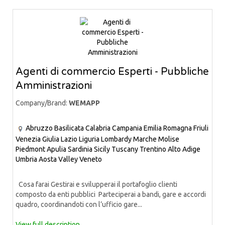
Agenti di commercio Esperti - Pubbliche
Amministrazioni
Company/Brand:
WEMAPP
Abruzzo
Basilicata
Calabria
Campania
Emilia Romagna
Friuli
Venezia Giulia
Lazio
Liguria
Lombardy
Marche
Molise
Piedmont
Apulia
Sardinia
Sicily
Tuscany
Trentino Alto Adige
Umbria
Aosta Valley
Veneto
Cosa farai Gestirai e svilupperai il portafoglio clienti
composto da enti pubblici Parteciperai a bandi, gare e accordi
quadro, coordinandoti con l’ufficio gare...
View full description