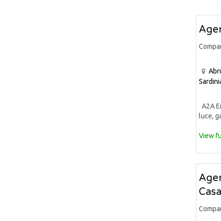
Agen
Compa
Abr
Sardini
A2A Ene
luce, ga
View fu
Agen
Casa
Compa