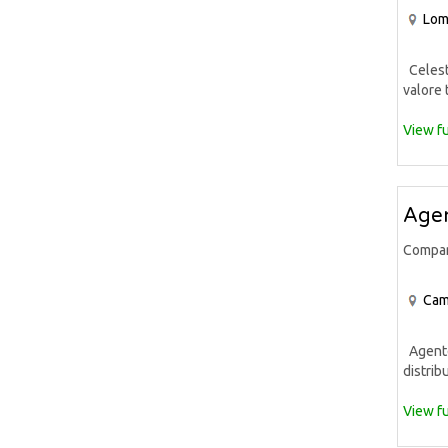
Lom
Celeste
valore 
View fu
Agen
Compa
Cam
Agente 
distrib
View fu