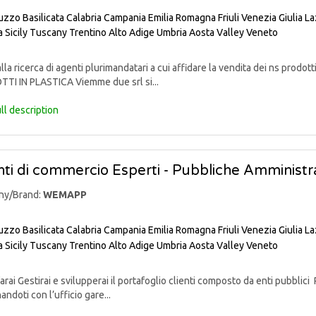
uzzo
Basilicata
Calabria
Campania
Emilia Romagna
Friuli Venezia Giulia
La
a
Sicily
Tuscany
Trentino Alto Adige
Umbria
Aosta Valley
Veneto
lla ricerca di agenti plurimandatari a cui affidare la vendita dei ns pr
TI IN PLASTICA Viemme due srl si...
ll description
ti di commercio Esperti - Pubbliche Amministra
ny/Brand:
WEMAPP
uzzo
Basilicata
Calabria
Campania
Emilia Romagna
Friuli Venezia Giulia
La
a
Sicily
Tuscany
Trentino Alto Adige
Umbria
Aosta Valley
Veneto
rai Gestirai e svilupperai il portafoglio clienti composto da enti pubblici 
andoti con l’ufficio gare...