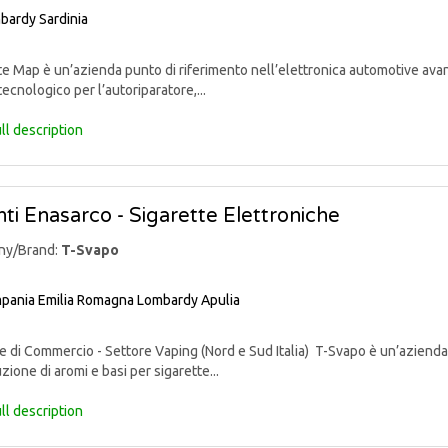
bardy
Sardinia
 Map è un’azienda punto di riferimento nell’elettronica automotive avan
tecnologico per l’autoriparatore,...
ll description
ti Enasarco - Sigarette Elettroniche
ny/Brand:
T-Svapo
pania
Emilia Romagna
Lombardy
Apulia
di Commercio - Settore Vaping (Nord e Sud Italia) T-Svapo è un’azienda 
uzione di aromi e basi per sigarette...
ll description