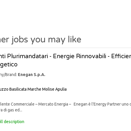
er jobs you may like
ti Plurimandatari - Energie Rinnovabili - Effic
getico
ny/Brand:
Enegan S.p.A.
uzzo
Basilicata
Marche
Molise
Apulia
nte Commerciale – Mercato Energia – Enegan è l'Energy Partner uno degli 
a di gas ed...
ll description