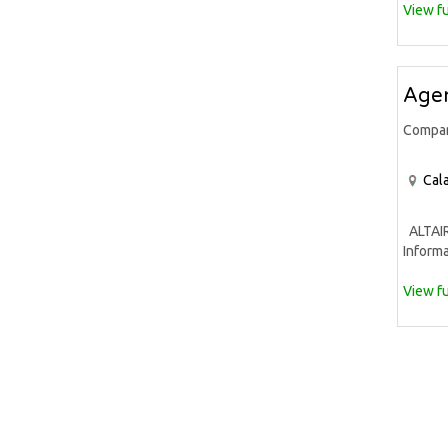
View fu
Agen
Compa
Cala
ALTAIR 
Informa
View fu