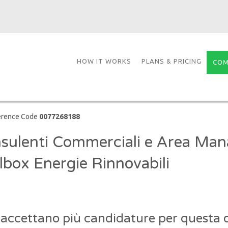
HOW IT WORKS
PLANS & PRICING
COM
erence Code
0077268188
sulenti Commerciali e Area Man
lbox Energie Rinnovabili
 accettano più candidature per questa o