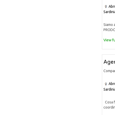
Abr
Sardini
Siamo a
PRODOT
View fu
Agen
Compa
Abr
Sardini
Cosa fa
coordin