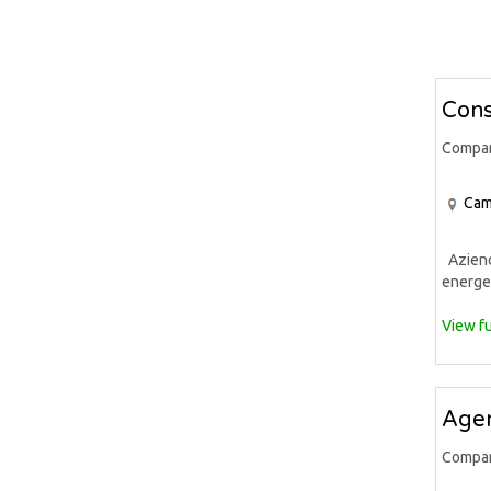
Cons
Compa
Cam
Azienda
energet
View fu
Agen
Compa