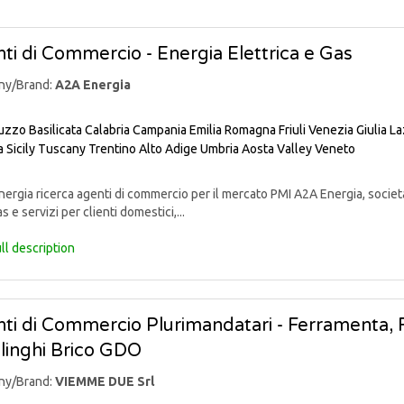
ti di Commercio - Energia Elettrica e Gas
ny/Brand:
A2A Energia
uzzo
Basilicata
Calabria
Campania
Emilia Romagna
Friuli Venezia Giulia
La
a
Sicily
Tuscany
Trentino Alto Adige
Umbria
Aosta Valley
Veneto
rgia ricerca agenti di commercio per il mercato PMI A2A Energia, societ
s e servizi per clienti domestici,...
ll description
ti di Commercio Plurimandatari - Ferramenta, Fa
linghi Brico GDO
ny/Brand:
VIEMME DUE Srl