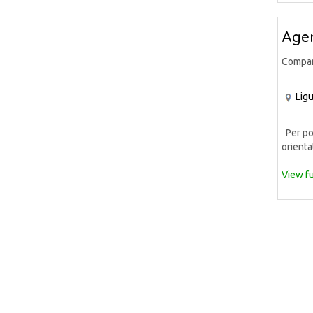
Agen
Compa
Ligu
Per pot
orientat
View fu