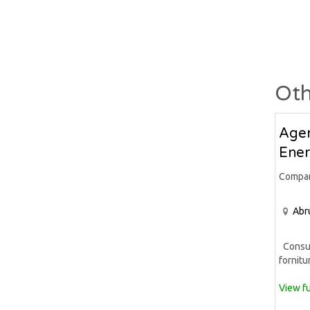
Oth
Agen
Ener
Compa
Abr
Consule
fornitur
View fu