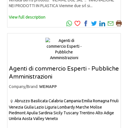
vendita dei ns prodotti. VIEMME DUE SRL .. INNOVAZIONE
NEI PRODOTTI IN PLASTICA Viemme due srl si...
View full description
Agenti di commercio Esperti - Pubbliche
Amministrazioni
Company/Brand:
WEMAPP
Abruzzo
Basilicata
Calabria
Campania
Emilia Romagna
Friuli
Venezia Giulia
Lazio
Liguria
Lombardy
Marche
Molise
Piedmont
Apulia
Sardinia
Sicily
Tuscany
Trentino Alto Adige
Umbria
Aosta Valley
Veneto