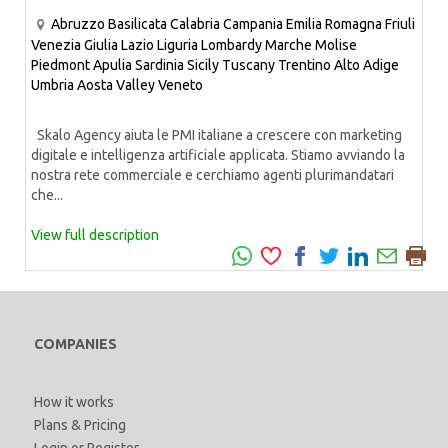
Abruzzo
Basilicata
Calabria
Campania
Emilia Romagna
Friuli
Venezia Giulia
Lazio
Liguria
Lombardy
Marche
Molise
Piedmont
Apulia
Sardinia
Sicily
Tuscany
Trentino Alto Adige
Umbria
Aosta Valley
Veneto
Skalo Agency aiuta le PMI italiane a crescere con marketing
digitale e intelligenza artificiale applicata. Stiamo avviando la
nostra rete commerciale e cerchiamo agenti plurimandatari
che...
View full description
COMPANIES
How it works
Plans & Pricing
Login
or
Register