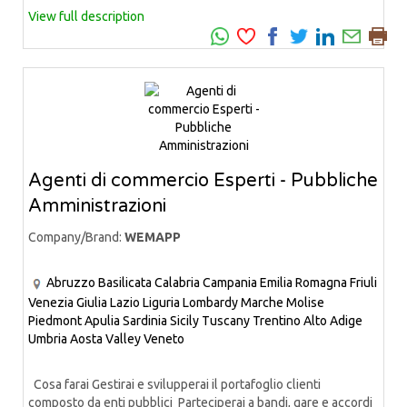
View full description
Agenti di commercio Esperti - Pubbliche
Amministrazioni
Company/Brand:
WEMAPP
Abruzzo
Basilicata
Calabria
Campania
Emilia Romagna
Friuli
Venezia Giulia
Lazio
Liguria
Lombardy
Marche
Molise
Piedmont
Apulia
Sardinia
Sicily
Tuscany
Trentino Alto Adige
Umbria
Aosta Valley
Veneto
Cosa farai Gestirai e svilupperai il portafoglio clienti
composto da enti pubblici Parteciperai a bandi, gare e accordi