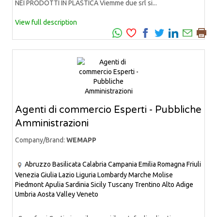
NEI PRODOTTI IN PLASTICA Viemme due srl si...
View full description
Agenti di commercio Esperti - Pubbliche
Amministrazioni
Company/Brand:
WEMAPP
Abruzzo
Basilicata
Calabria
Campania
Emilia Romagna
Friuli
Venezia Giulia
Lazio
Liguria
Lombardy
Marche
Molise
Piedmont
Apulia
Sardinia
Sicily
Tuscany
Trentino Alto Adige
Umbria
Aosta Valley
Veneto