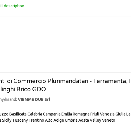
ll description
ti di Commercio Plurimandatari - Ferramenta, Fa
linghi Brico GDO
ny/Brand:
VIEMME DUE Srl
uzzo
Basilicata
Calabria
Campania
Emilia Romagna
Friuli Venezia Giulia
La
a
Sicily
Tuscany
Trentino Alto Adige
Umbria
Aosta Valley
Veneto