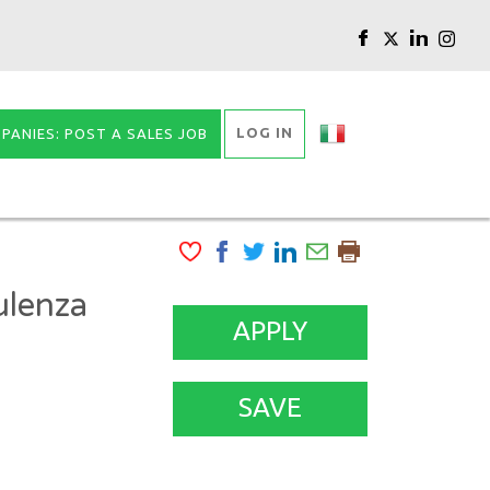
LOG IN
PANIES: POST A SALES JOB
ulenza
APPLY
SAVE