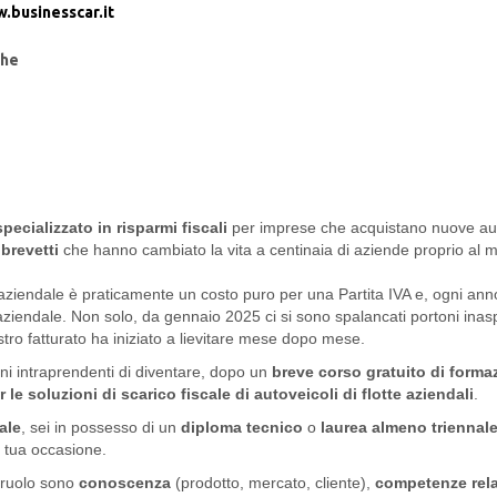
.businesscar.it
he
pecializzato in risparmi fiscali
per imprese che acquistano nuove aut
 brevetti
che hanno cambiato la vita a centinaia di aziende proprio al 
to aziendale è praticamente un costo puro per una Partita IVA e, ogni 
 aziendale. Non solo, da gennaio 2025 ci si sono spalancati portoni in
tro fatturato ha iniziato a lievitare mese dopo mese.
ni intraprendenti di diventare, dopo un
breve corso gratuito di forma
 le soluzioni di scarico fiscale di autoveicoli di flotte aziendali
.
ale
, sei in possesso di un
diploma tecnico
o
laurea almeno triennal
a tua occasione.
l ruolo sono
conoscenza
(prodotto, mercato, cliente),
competenze rela