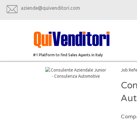
aziende@quivenditori.com
#1 Platform to find Sales Agents in Italy
Job Ref
Con
Aut
Compa