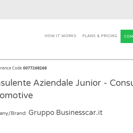
HOW IT WORKS
PLANS & PRICING
COM
erence Code
0077268268
sulente Aziendale Junior - Cons
omotive
Gruppo Businesscar.it
ny/Brand: