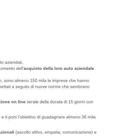
o aziendali.
momento dell'
acquisto della loro auto aziendale
.
anno, sono almeno 150 mila le imprese che hanno
aspettati a seguito di nuove norme che sembrano
zione on line
serale della durata di 15 giorni con
e
e ti poni l'obiettivo di guadagnare almeno 36 mila
zionali
(ascolto attivo, empatia, comunicazione) e