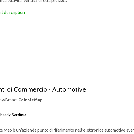
ica: Attività: Vendita diretta presso...
ll description
ti di Commercio - Automotive
ny/Brand:
CelesteMap
bardy
Sardinia
 Map è un’azienda punto di riferimento nell’elettronica automotive avan