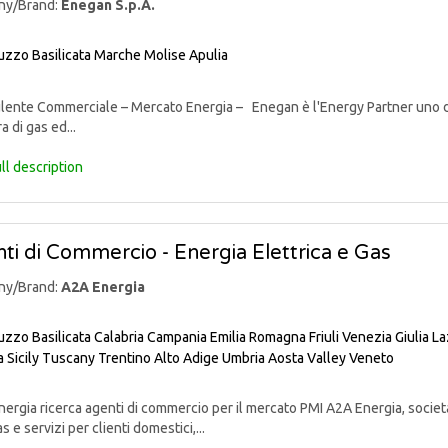
ny/Brand:
Enegan S.p.A.
uzzo
Basilicata
Marche
Molise
Apulia
nte Commerciale – Mercato Energia – Enegan è l'Energy Partner uno degli 
a di gas ed...
ll description
ti di Commercio - Energia Elettrica e Gas
ny/Brand:
A2A Energia
uzzo
Basilicata
Calabria
Campania
Emilia Romagna
Friuli Venezia Giulia
La
a
Sicily
Tuscany
Trentino Alto Adige
Umbria
Aosta Valley
Veneto
rgia ricerca agenti di commercio per il mercato PMI A2A Energia, societ
s e servizi per clienti domestici,...