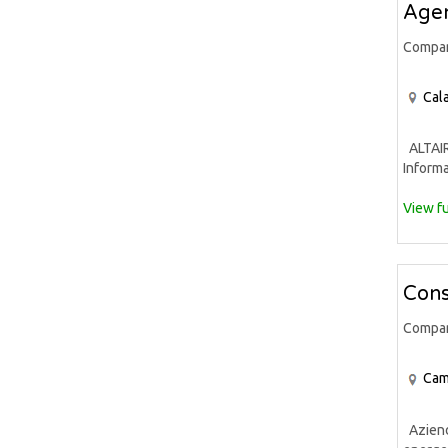
Agen
Compa
Cala
ALTAIR 
Informa
View fu
Cons
Compa
Cam
Azienda