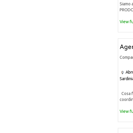
Siamo a
PRODOT
View fu
Agen
Compa
Abr
Sardini
Cosa fa
coordin
View fu