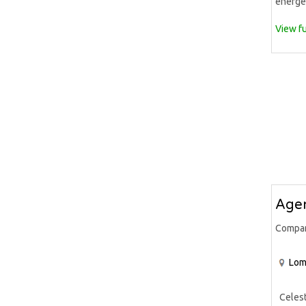
energet
View fu
Agen
Compa
Lom
Celeste