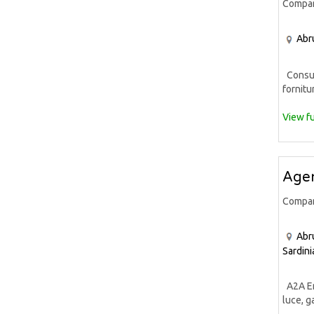
Compa
Abr
Consule
fornitur
View fu
Agen
Compa
Abr
Sardini
A2A Ene
luce, ga