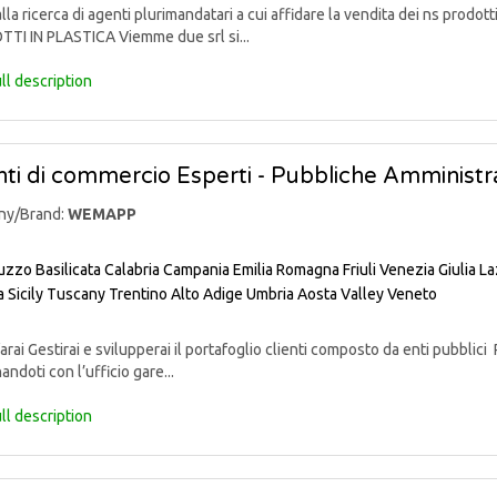
lla ricerca di agenti plurimandatari a cui affidare la vendita dei ns pr
TI IN PLASTICA Viemme due srl si...
ll description
ti di commercio Esperti - Pubbliche Amministra
ny/Brand:
WEMAPP
uzzo
Basilicata
Calabria
Campania
Emilia Romagna
Friuli Venezia Giulia
La
a
Sicily
Tuscany
Trentino Alto Adige
Umbria
Aosta Valley
Veneto
rai Gestirai e svilupperai il portafoglio clienti composto da enti pubblici 
andoti con l’ufficio gare...
ll description