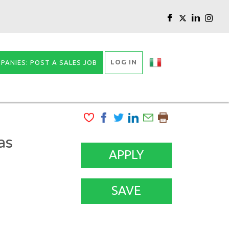
LOG IN
PANIES: POST A SALES JOB
as
APPLY
SAVE