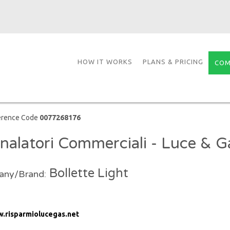
HOW IT WORKS
PLANS & PRICING
COM
erence Code
0077268176
nalatori Commerciali - Luce & G
Bollette Light
ny/Brand:
.risparmiolucegas.net