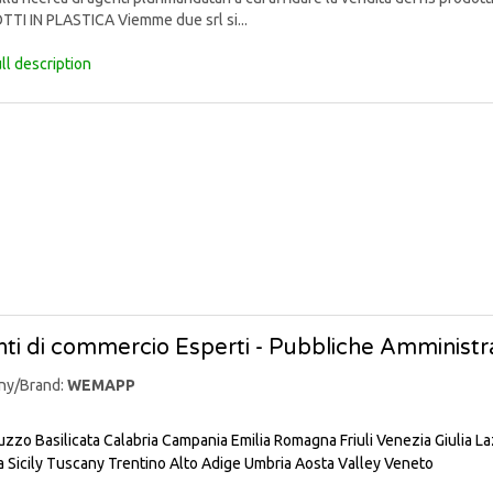
TI IN PLASTICA Viemme due srl si...
ll description
ti di commercio Esperti - Pubbliche Amministra
ny/Brand:
WEMAPP
uzzo
Basilicata
Calabria
Campania
Emilia Romagna
Friuli Venezia Giulia
La
a
Sicily
Tuscany
Trentino Alto Adige
Umbria
Aosta Valley
Veneto