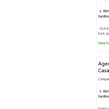
Abr
Sardini
A2A Ene
luce, ga
View fu
Agen
Casa
Compa
Abr
Sardini
Siamo a