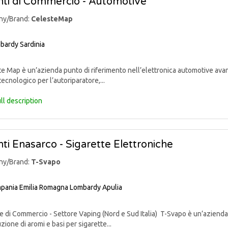
ti di Commercio - Automotive
ny/Brand:
CelesteMap
bardy
Sardinia
 Map è un’azienda punto di riferimento nell’elettronica automotive avan
tecnologico per l’autoriparatore,...
ll description
ti Enasarco - Sigarette Elettroniche
ny/Brand:
T-Svapo
pania
Emilia Romagna
Lombardy
Apulia
di Commercio - Settore Vaping (Nord e Sud Italia) T-Svapo è un’azienda 
uzione di aromi e basi per sigarette...