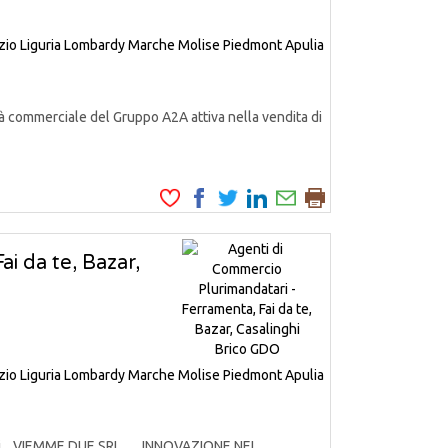
zio
Liguria
Lombardy
Marche
Molise
Piedmont
Apulia
à commerciale del Gruppo A2A attiva nella vendita di
i da te, Bazar,
zio
Liguria
Lombardy
Marche
Molise
Piedmont
Apulia
odotti. VIEMME DUE SRL .. INNOVAZIONE NEI