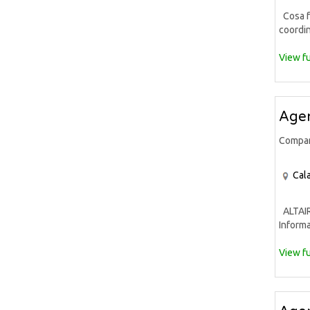
Cosa fa
coordin
View fu
Agen
Compa
Cala
ALTAIR 
Informa
View fu