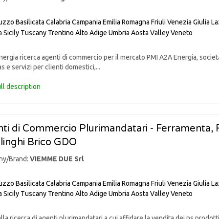
uzzo
Basilicata
Calabria
Campania
Emilia Romagna
Friuli Venezia Giulia
La
a
Sicily
Tuscany
Trentino Alto Adige
Umbria
Aosta Valley
Veneto
rgia ricerca agenti di commercio per il mercato PMI A2A Energia, societ
s e servizi per clienti domestici,...
ll description
ti di Commercio Plurimandatari - Ferramenta, Fa
linghi Brico GDO
ny/Brand:
VIEMME DUE Srl
uzzo
Basilicata
Calabria
Campania
Emilia Romagna
Friuli Venezia Giulia
La
a
Sicily
Tuscany
Trentino Alto Adige
Umbria
Aosta Valley
Veneto
lla ricerca di agenti plurimandatari a cui affidare la vendita dei ns pr