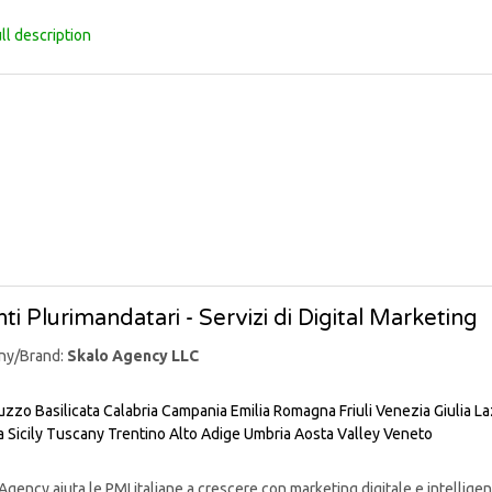
ll description
ti Plurimandatari - Servizi di Digital Marketing
ny/Brand:
Skalo Agency LLC
uzzo
Basilicata
Calabria
Campania
Emilia Romagna
Friuli Venezia Giulia
La
a
Sicily
Tuscany
Trentino Alto Adige
Umbria
Aosta Valley
Veneto
gency aiuta le PMI italiane a crescere con marketing digitale e intelligenz