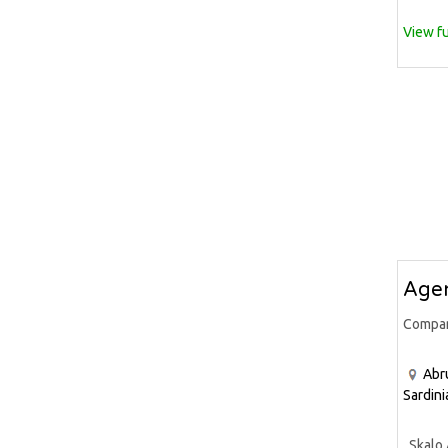
View fu
Agen
Compa
Abr
Sardini
Skalo A