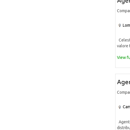
Agen
Compa
Lom
Celeste
valore 
View fu
Agen
Compa
Cam
Agente 
distrib