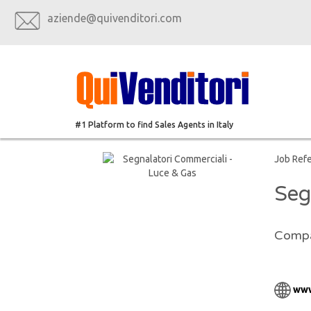
aziende@quivenditori.com
#1 Platform to find Sales Agents in Italy
Job Ref
Seg
Compa
www