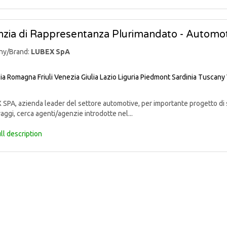
zia di Rappresentanza Plurimandato - Automo
ny/Brand:
LUBEX SpA
lia Romagna
Friuli Venezia Giulia
Lazio
Liguria
Piedmont
Sardinia
Tuscany
PA, azienda leader del settore automotive, per importante progetto di sv
aggi, cerca agenti/agenzie introdotte nel...
ll description