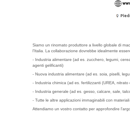
www
Pied
Siamo un rinomato produttore a livello globale di mac
l'Italia. La collaborazione dovrebbe idealmente essere
- Industria alimentare (ad es. zucchero, legumi, cereali
agenti gelificanti)
- Nuova industria alimentare (ad es. soia, piselli, leg
- Industria chimica (ad es. fertilizzanti (UREA, nitra
- Industria generale (ad es. gesso, calcare, sale, talc
- Tutte le altre applicazioni immaginabili con material
Attendiamo un vostro contatto per approfondire l'ar