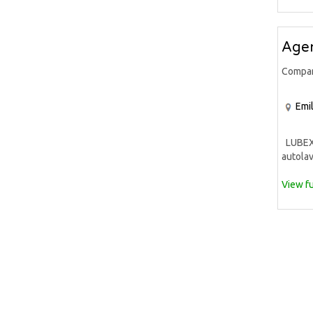
Agen
Compa
Emi
LUBEX S
autolav
View fu