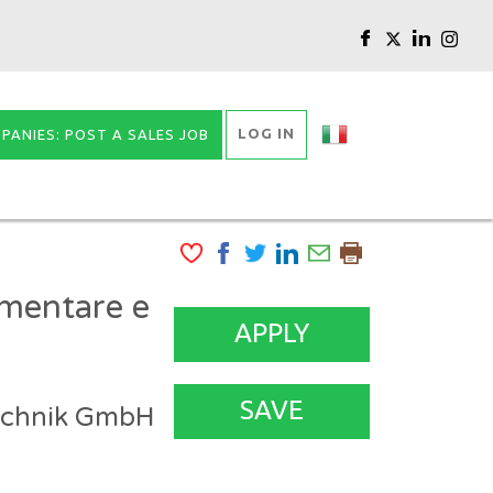
LOG IN
PANIES: POST A SALES JOB
imentare e
APPLY
SAVE
echnik GmbH