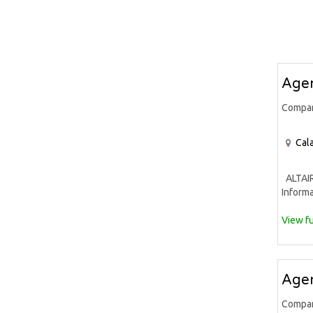
Agen
Compa
Cala
ALTAIR 
Informa
View fu
Agen
Compa