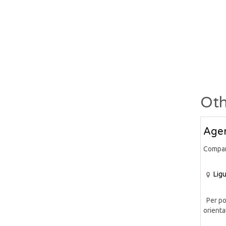
Oth
Agen
Compa
Ligu
Per pot
orientat