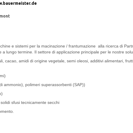
.bauermeister.de
mont
chine e sistemi per la macinazione / frantumazione alla ricerca di Part
 a lungo termine. Il settore di applicazione principale per le nostre solu
, cacao, amidi di origine vegetale, semi oleosi, additivi alimentari, frutt
umi)
to di ammonio), polimeri superassorbenti (SAP))
o)
i solidi sfusi tecnicamente secchi
gomento.