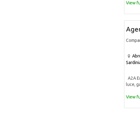
View fu
Agen
Compa
Abr
Sardini
A2A Ene
luce, ga
View fu