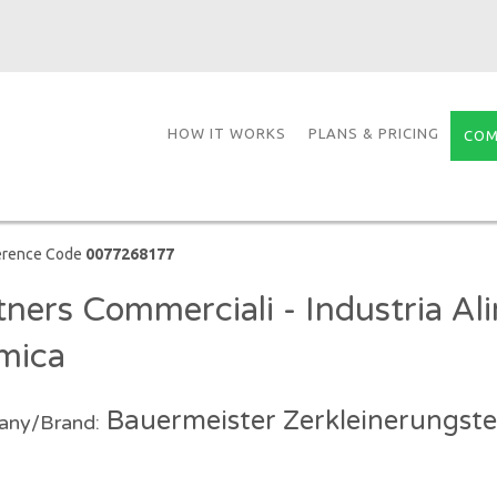
HOW IT WORKS
PLANS & PRICING
COM
erence Code
0077268177
tners Commerciali - Industria Al
mica
Bauermeister Zerkleinerungst
ny/Brand: