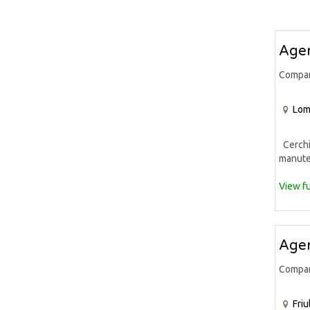
Agen
Compa
Lom
Cerchia
manuten
View fu
Agen
Compa
Friu