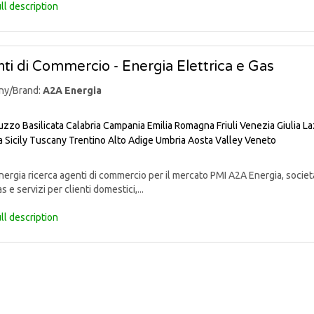
ll description
ti di Commercio - Energia Elettrica e Gas
ny/Brand:
A2A Energia
uzzo
Basilicata
Calabria
Campania
Emilia Romagna
Friuli Venezia Giulia
La
a
Sicily
Tuscany
Trentino Alto Adige
Umbria
Aosta Valley
Veneto
rgia ricerca agenti di commercio per il mercato PMI A2A Energia, societ
s e servizi per clienti domestici,...
ll description