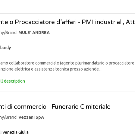
te o Procacciatore d’affari - PMI industriali, At
ny/Brand:
MULE' ANDREA
bardy
mo collaboratore commerciale (agente plurimandatario o procacciatore d’af
zione elettrica e assistenza tecnica presso aziende...
ll description
ti di commercio - Funerario Cimiteriale
ny/Brand:
Vezzani SpA
li Venezia Giulia