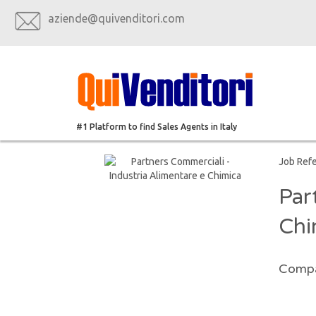
aziende@quivenditori.com
#1 Platform to find Sales Agents in Italy
Job Ref
Par
Chi
Compa