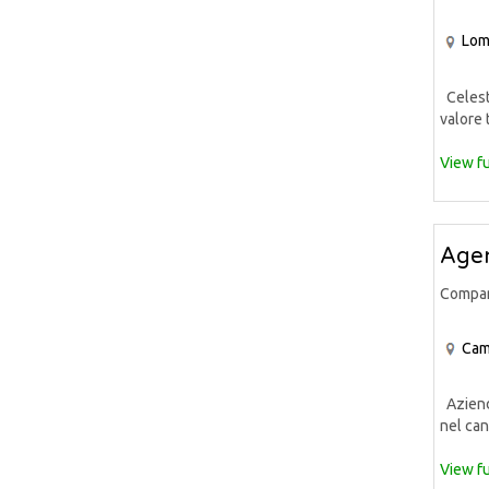
Lom
Celeste
valore 
View fu
Agen
Compa
Cam
Azienda
nel can
View fu