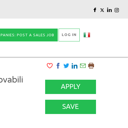
LOG IN
PANIES: POST A SALES JOB
vabili
APPLY
SAVE