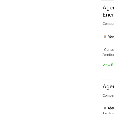
Agen
Ener
Compa
Abr
Consule
fornitur
View fu
Agen
Compa
Abr
Sardini