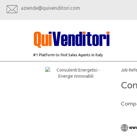
aziende@quivenditori.com
#1 Platform to find Sales Agents in Italy
Job Ref
Con
Compa
www