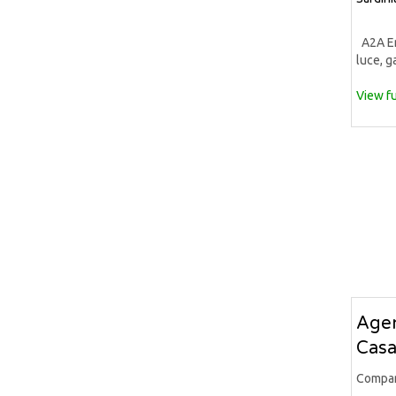
A2A Ene
luce, ga
View fu
Agen
Casa
Compa