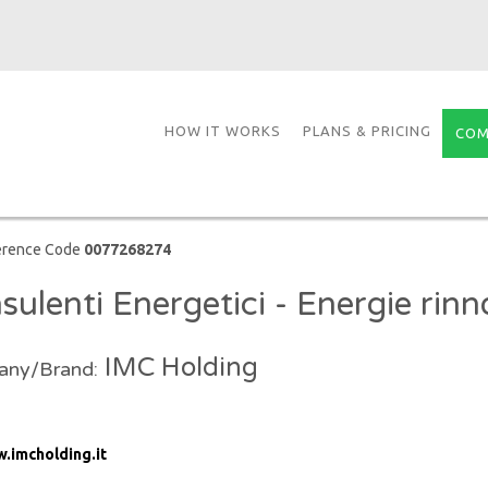
HOW IT WORKS
PLANS & PRICING
COM
erence Code
0077268274
sulenti Energetici - Energie rinno
IMC Holding
ny/Brand:
.imcholding.it