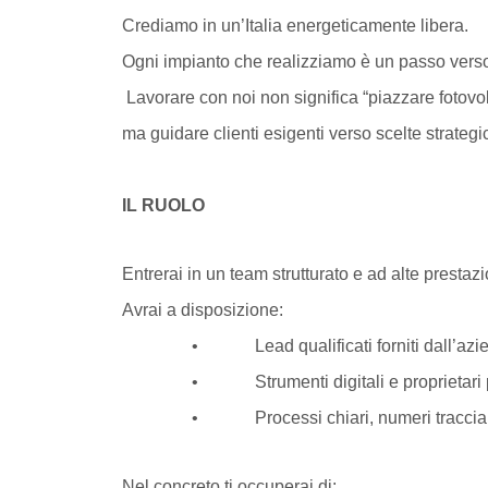
Crediamo in un’Italia energeticamente libera.
Ogni impianto che realizziamo è un passo verso 
Lavorare con noi non significa “piazzare fotovol
ma guidare clienti esigenti verso scelte strateg
IL RUOLO
Entrerai in un team strutturato e ad alte prestaz
Avrai a disposizione:
• Lead qualificati forniti dall’azie
• Strumenti digitali e proprietari per l’
• Processi chiari, numeri tracciabili 
Nel concreto ti occuperai di: