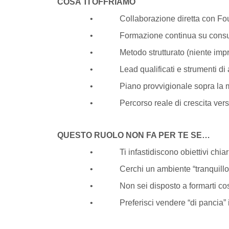
COSA TI OFFRIAMO
• Collaborazione diretta con Founder
• Formazione continua su consulenza 
• Metodo strutturato (niente improv
• Lead qualificati e strumenti di alto
• Piano provvigionale sopra la media d
• Percorso reale di crescita verso ruo
QUESTO RUOLO NON FA PER TE SE…
• Ti infastidiscono obiettivi chiari e 
• Cerchi un ambiente “tranquillo” o 
• Non sei disposto a formarti cost
• Preferisci vendere “di pancia” inv