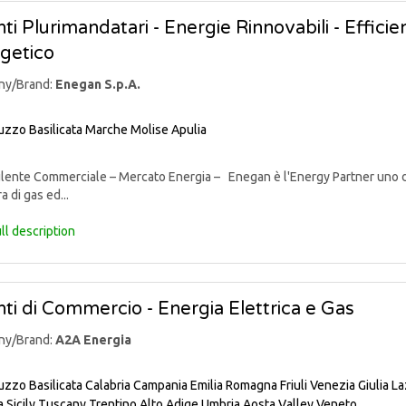
ti Plurimandatari - Energie Rinnovabili - Effic
getico
ny/Brand:
Enegan S.p.A.
uzzo
Basilicata
Marche
Molise
Apulia
nte Commerciale – Mercato Energia – Enegan è l'Energy Partner uno degli 
a di gas ed...
ll description
ti di Commercio - Energia Elettrica e Gas
ny/Brand:
A2A Energia
uzzo
Basilicata
Calabria
Campania
Emilia Romagna
Friuli Venezia Giulia
La
a
Sicily
Tuscany
Trentino Alto Adige
Umbria
Aosta Valley
Veneto