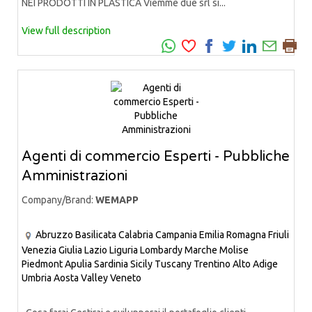
NEI PRODOTTI IN PLASTICA Viemme due srl si...
View full description
Agenti di commercio Esperti - Pubbliche
Amministrazioni
Company/Brand:
WEMAPP
Abruzzo
Basilicata
Calabria
Campania
Emilia Romagna
Friuli
Venezia Giulia
Lazio
Liguria
Lombardy
Marche
Molise
Piedmont
Apulia
Sardinia
Sicily
Tuscany
Trentino Alto Adige
Umbria
Aosta Valley
Veneto