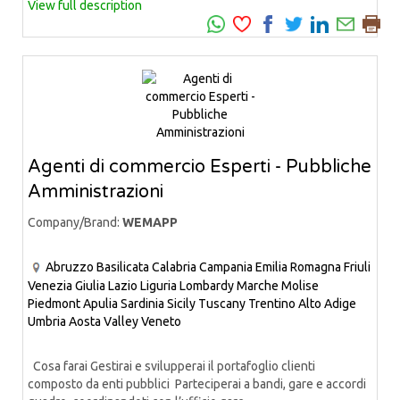
View full description
Agenti di commercio Esperti - Pubbliche
Amministrazioni
Company/Brand:
WEMAPP
Abruzzo
Basilicata
Calabria
Campania
Emilia Romagna
Friuli
Venezia Giulia
Lazio
Liguria
Lombardy
Marche
Molise
Piedmont
Apulia
Sardinia
Sicily
Tuscany
Trentino Alto Adige
Umbria
Aosta Valley
Veneto
Cosa farai Gestirai e svilupperai il portafoglio clienti
composto da enti pubblici Parteciperai a bandi, gare e accordi