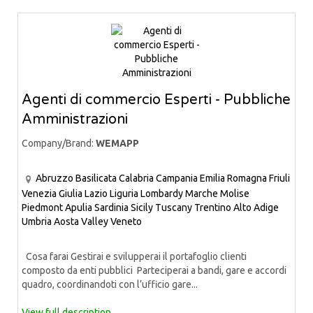
Agenti di commercio Esperti - Pubbliche
Amministrazioni
Company/Brand:
WEMAPP
Abruzzo
Basilicata
Calabria
Campania
Emilia Romagna
Friuli
Venezia Giulia
Lazio
Liguria
Lombardy
Marche
Molise
Piedmont
Apulia
Sardinia
Sicily
Tuscany
Trentino Alto Adige
Umbria
Aosta Valley
Veneto
Cosa farai Gestirai e svilupperai il portafoglio clienti
composto da enti pubblici Parteciperai a bandi, gare e accordi
quadro, coordinandoti con l’ufficio gare...
View full description