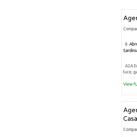
Agen
Compa
Abr
Sardini
A2A Ene
luce, ga
View fu
Agen
Casa
Compa