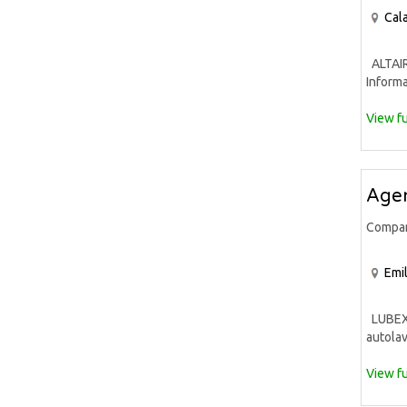
Cala
ALTAIR 
Informa
View fu
Agen
Compa
Emi
LUBEX S
autolav
View fu