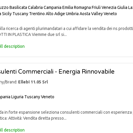
uzzo
Basilicata
Calabria
Campania
Emilia Romagna
Friuli Venezia Giulia
La
a
Sicily
Tuscany
Trentino Alto Adige
Umbria
Aosta Valley
Veneto
lla ricerca di agenti plurimandatari a cui affidare la vendita dei ns pr
TI IN PLASTICA Viemme due srl si...
ll description
ulenti Commerciali - Energia Rinnovabile
ny/Brand:
Ellebi 11.05 Srl
pania
Liguria
Tuscany
Veneto
 in forte espansione seleziona consulenti commerciali con esperienza p
ica: Attività: Vendita diretta presso...
ll description