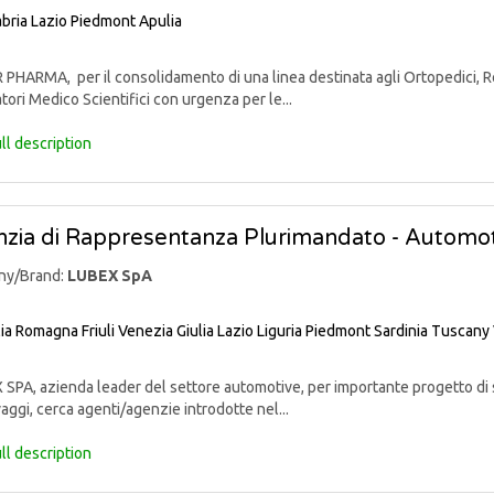
bria
Lazio
Piedmont
Apulia
PHARMA, per il consolidamento di una linea destinata agli Ortopedici, Reu
tori Medico Scientifici con urgenza per le...
ll description
zia di Rappresentanza Plurimandato - Automo
ny/Brand:
LUBEX SpA
lia Romagna
Friuli Venezia Giulia
Lazio
Liguria
Piedmont
Sardinia
Tuscany
PA, azienda leader del settore automotive, per importante progetto di sv
aggi, cerca agenti/agenzie introdotte nel...
ll description