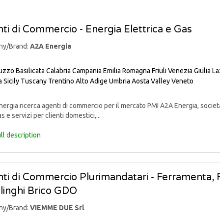
ti di Commercio - Energia Elettrica e Gas
ny/Brand:
A2A Energia
uzzo
Basilicata
Calabria
Campania
Emilia Romagna
Friuli Venezia Giulia
La
a
Sicily
Tuscany
Trentino Alto Adige
Umbria
Aosta Valley
Veneto
rgia ricerca agenti di commercio per il mercato PMI A2A Energia, societ
s e servizi per clienti domestici,...
ll description
ti di Commercio Plurimandatari - Ferramenta, Fa
linghi Brico GDO
ny/Brand:
VIEMME DUE Srl