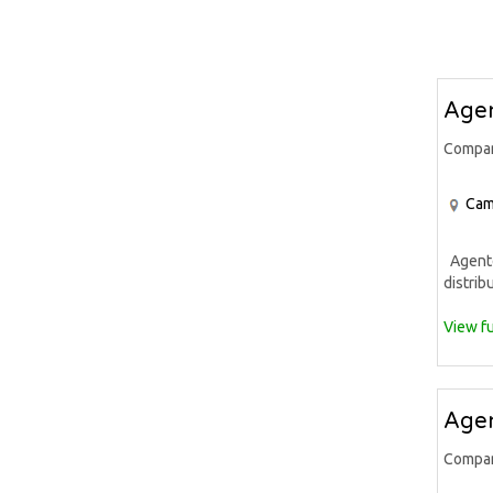
Agen
Compa
Cam
Agente 
distrib
View fu
Agen
Compa