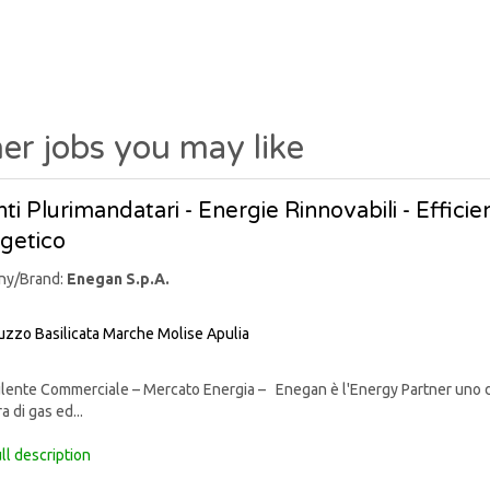
er jobs you may like
ti Plurimandatari - Energie Rinnovabili - Effic
getico
ny/Brand:
Enegan S.p.A.
uzzo
Basilicata
Marche
Molise
Apulia
nte Commerciale – Mercato Energia – Enegan è l'Energy Partner uno degli 
a di gas ed...
ll description