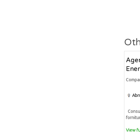
Oth
Agen
Ener
Compa
Abr
Consule
fornitur
View fu