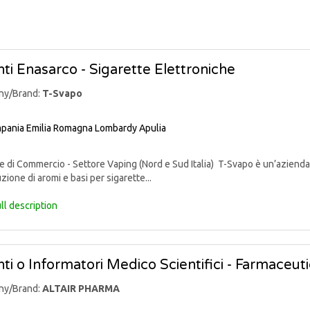
ti Enasarco - Sigarette Elettroniche
ny/Brand:
T-Svapo
pania
Emilia Romagna
Lombardy
Apulia
di Commercio - Settore Vaping (Nord e Sud Italia) T-Svapo è un’azienda 
uzione di aromi e basi per sigarette...
ll description
ti o Informatori Medico Scientifici - Farmaceut
ny/Brand:
ALTAIR PHARMA