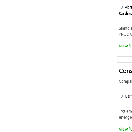
Abr
Sardini
Siamo a
PRODOT
View fu
Cons
Compa
Cam
Azienda
energet
View fu