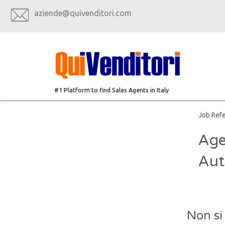
aziende@quivenditori.com
#1 Platform to find Sales Agents in Italy
Job Ref
Age
Aut
Non si