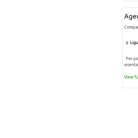
Agen
Compa
Ligu
Per pot
orientat
View fu