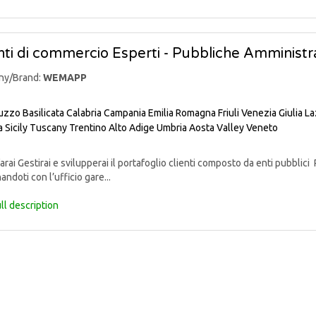
ti di commercio Esperti - Pubbliche Amministra
ny/Brand:
WEMAPP
uzzo
Basilicata
Calabria
Campania
Emilia Romagna
Friuli Venezia Giulia
La
a
Sicily
Tuscany
Trentino Alto Adige
Umbria
Aosta Valley
Veneto
rai Gestirai e svilupperai il portafoglio clienti composto da enti pubblici 
andoti con l’ufficio gare...
ll description