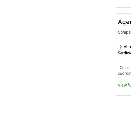
Agen
Compa
Abr
Sardini
Cosa fa
coordin
View fu