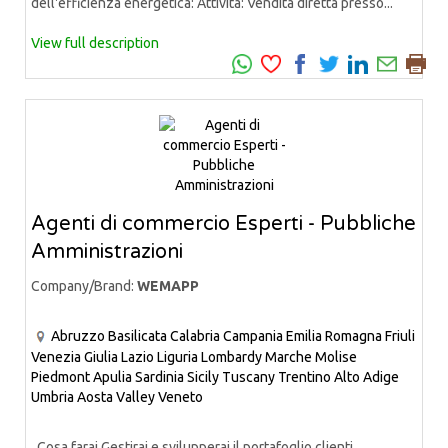
dell'efficienza energetica: Attività: Vendita diretta presso...
View full description
Agenti di commercio Esperti - Pubbliche
Amministrazioni
Company/Brand:
WEMAPP
Abruzzo
Basilicata
Calabria
Campania
Emilia Romagna
Friuli
Venezia Giulia
Lazio
Liguria
Lombardy
Marche
Molise
Piedmont
Apulia
Sardinia
Sicily
Tuscany
Trentino Alto Adige
Umbria
Aosta Valley
Veneto
Cosa farai Gestirai e svilupperai il portafoglio clienti