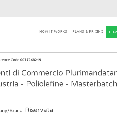
HOW IT WORKS
PLANS & PRICING
COM
erence Code
0077268219
nti di Commercio Plurimandatari
ustria - Poliolefine - Masterbatch
Riservata
ny/Brand: