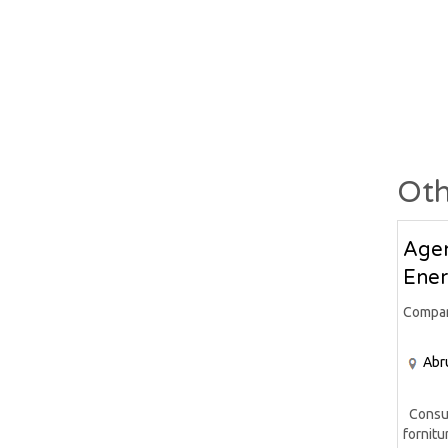
Oth
Agen
Ener
Compa
Abr
Consule
fornitur