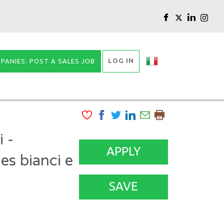
LOG IN
PANIES: POST A SALES JOB
 -
APPLY
es bianci e
SAVE