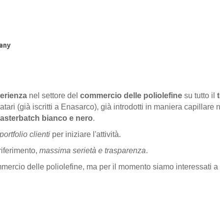
any
perienza
nel settore del
commercio delle poliolefine
su tutto il
atari (già iscritti a Enasarco), già introdotti in maniera capilla
asterbatch bianco e nero
.
ortfolio clienti
per iniziare l'attività.
riferimento,
massima serietà e trasparenza
.
mmercio delle poliolefine, ma per il momento siamo interessati a i