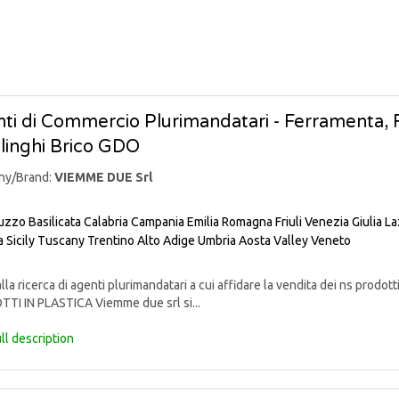
ti di Commercio Plurimandatari - Ferramenta, Fa
linghi Brico GDO
ny/Brand:
VIEMME DUE Srl
uzzo
Basilicata
Calabria
Campania
Emilia Romagna
Friuli Venezia Giulia
La
a
Sicily
Tuscany
Trentino Alto Adige
Umbria
Aosta Valley
Veneto
lla ricerca di agenti plurimandatari a cui affidare la vendita dei ns pr
TI IN PLASTICA Viemme due srl si...
ll description