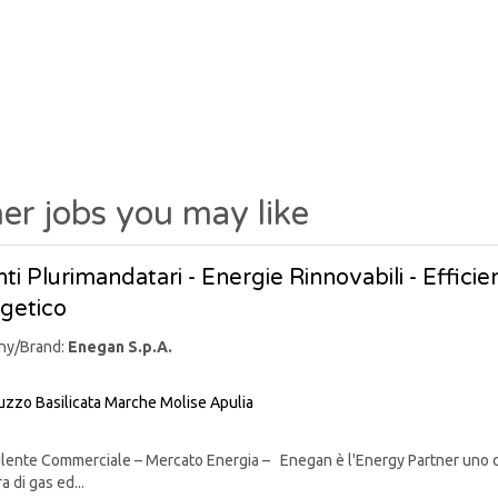
er jobs you may like
ti Plurimandatari - Energie Rinnovabili - Effic
getico
ny/Brand:
Enegan S.p.A.
uzzo
Basilicata
Marche
Molise
Apulia
nte Commerciale – Mercato Energia – Enegan è l'Energy Partner uno degli 
a di gas ed...