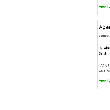
View fu
Agen
Compa
Abr
Sardini
A2A Ene
luce, ga
View fu