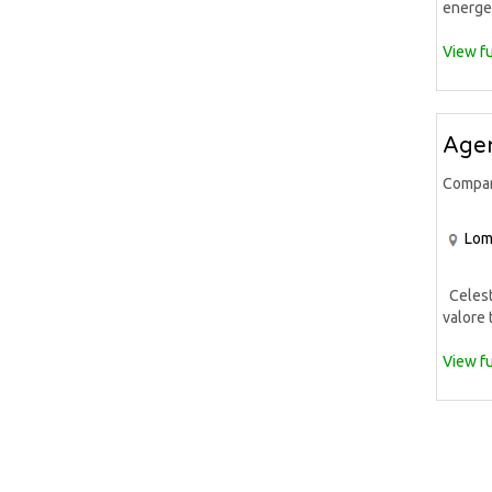
energet
View fu
Agen
Compa
Lom
Celeste
valore 
View fu