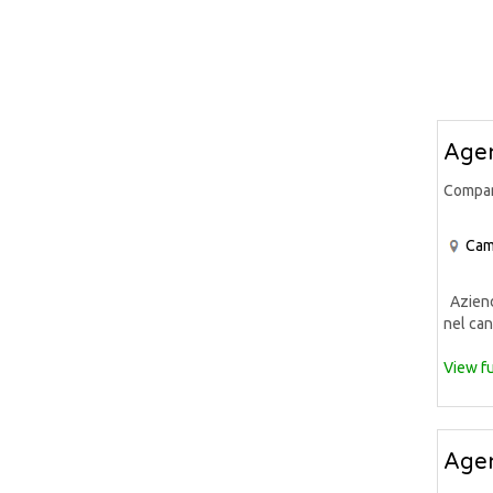
Agen
Compa
Cam
Azienda
nel can
View fu
Agen