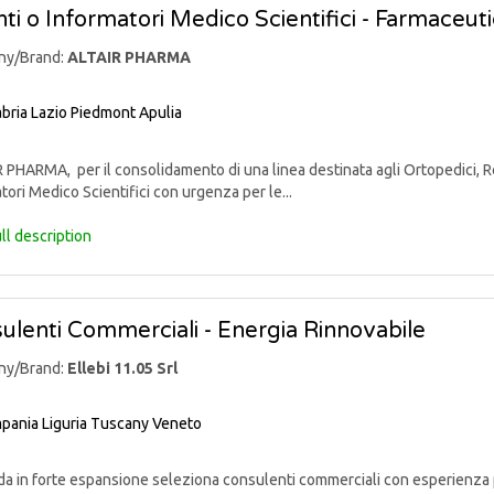
ti o Informatori Medico Scientifici - Farmaceut
ny/Brand:
ALTAIR PHARMA
bria
Lazio
Piedmont
Apulia
PHARMA, per il consolidamento di una linea destinata agli Ortopedici, Reu
tori Medico Scientifici con urgenza per le...
ll description
ulenti Commerciali - Energia Rinnovabile
ny/Brand:
Ellebi 11.05 Srl
pania
Liguria
Tuscany
Veneto
 in forte espansione seleziona consulenti commerciali con esperienza p