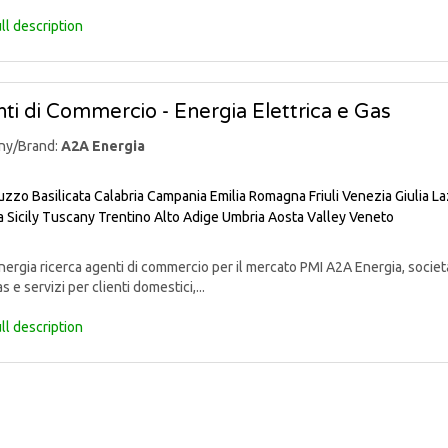
ll description
ti di Commercio - Energia Elettrica e Gas
ny/Brand:
A2A Energia
uzzo
Basilicata
Calabria
Campania
Emilia Romagna
Friuli Venezia Giulia
La
a
Sicily
Tuscany
Trentino Alto Adige
Umbria
Aosta Valley
Veneto
rgia ricerca agenti di commercio per il mercato PMI A2A Energia, societ
s e servizi per clienti domestici,...
ll description