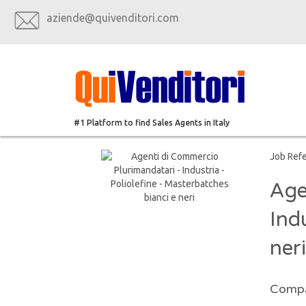
aziende@quivenditori.com
#1 Platform to find Sales Agents in Italy
Job Ref
Age
Ind
neri
Compa