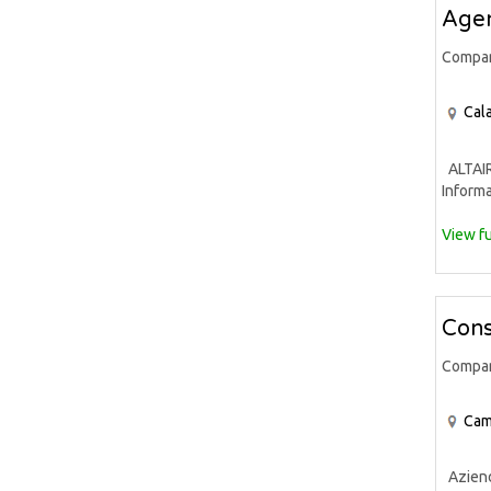
Agen
Compa
Cala
ALTAIR 
Informa
View fu
Cons
Compa
Cam
Azienda