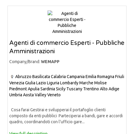
Agenti di commercio Esperti - Pubbliche
Amministrazioni
Company/Brand:
WEMAPP
Abruzzo
Basilicata
Calabria
Campania
Emilia Romagna
Friuli
Venezia Giulia
Lazio
Liguria
Lombardy
Marche
Molise
Piedmont
Apulia
Sardinia
Sicily
Tuscany
Trentino Alto Adige
Umbria
Aosta Valley
Veneto
Cosa farai Gestirai e svilupperai il portafoglio clienti
composto da enti pubblici Parteciperai a bandi, gare e accordi
quadro, coordinandoti con l’ufficio gare...
View full description