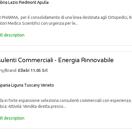
bria
Lazio
Piedmont
Apulia
PHARMA, per il consolidamento di una linea destinata agli Ortopedici, Reu
tori Medico Scientifici con urgenza per le...
ll description
ulenti Commerciali - Energia Rinnovabile
ny/Brand:
Ellebi 11.05 Srl
pania
Liguria
Tuscany
Veneto
 in forte espansione seleziona consulenti commerciali con esperienza p
ica: Attività: Vendita diretta presso...
ll description