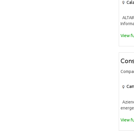
Cala
ALTAIR 
Informa
View fu
Cons
Compa
Cam
Azienda
energet
View fu