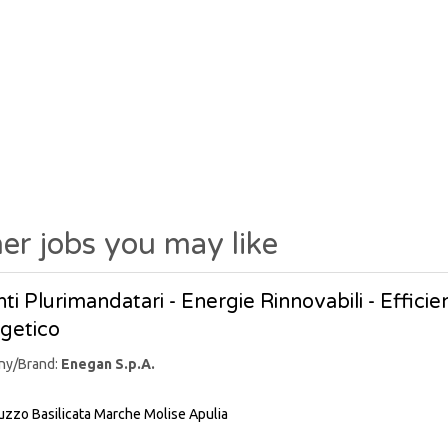
er jobs you may like
ti Plurimandatari - Energie Rinnovabili - Effic
getico
ny/Brand:
Enegan S.p.A.
uzzo
Basilicata
Marche
Molise
Apulia