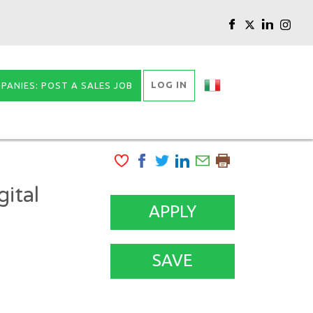
LOG IN
PANIES: POST A SALES JOB
gital
APPLY
SAVE