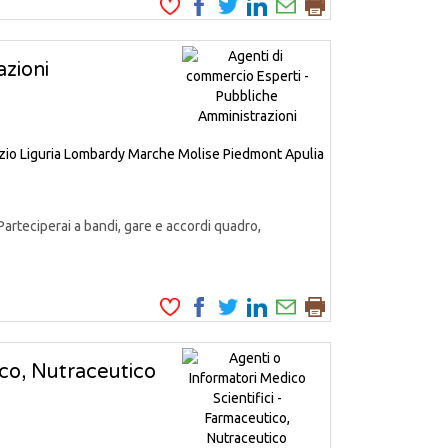
zioni
zio
Liguria
Lombardy
Marche
Molise
Piedmont
Apulia
Parteciperai a bandi, gare e accordi quadro,
ico, Nutraceutico