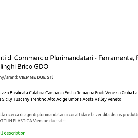
ti di Commercio Plurimandatari - Ferramenta, Fa
linghi Brico GDO
ny/Brand:
VIEMME DUE Srl
uzzo
Basilicata
Calabria
Campania
Emilia Romagna
Friuli Venezia Giulia
La
a
Sicily
Tuscany
Trentino Alto Adige
Umbria
Aosta Valley
Veneto
lla ricerca di agenti plurimandatari a cui affidare la vendita dei ns pr
TI IN PLASTICA Viemme due srl si...
ll description