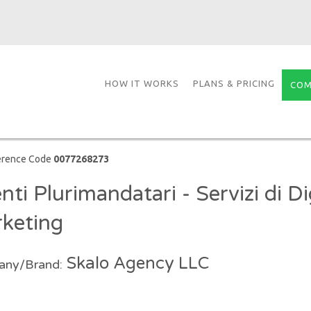
HOW IT WORKS
PLANS & PRICING
COM
erence Code
0077268273
ti Plurimandatari - Servizi di Di
keting
Skalo Agency LLC
ny/Brand: