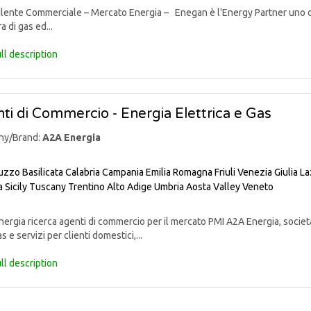
nte Commerciale – Mercato Energia – Enegan è l'Energy Partner uno degli 
a di gas ed...
ll description
ti di Commercio - Energia Elettrica e Gas
ny/Brand:
A2A Energia
uzzo
Basilicata
Calabria
Campania
Emilia Romagna
Friuli Venezia Giulia
La
a
Sicily
Tuscany
Trentino Alto Adige
Umbria
Aosta Valley
Veneto
rgia ricerca agenti di commercio per il mercato PMI A2A Energia, societ
s e servizi per clienti domestici,...
ll description