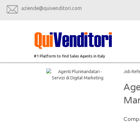
aziende@quivenditori.com
#1 Platform to find Sales Agents in Italy
Job Ref
Agen
Mar
Compa