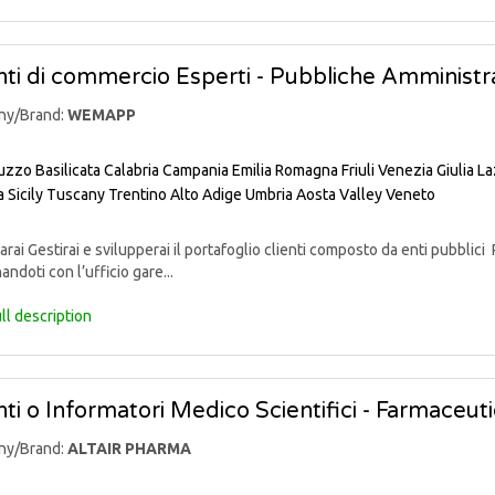
ti di commercio Esperti - Pubbliche Amministra
ny/Brand:
WEMAPP
uzzo
Basilicata
Calabria
Campania
Emilia Romagna
Friuli Venezia Giulia
La
a
Sicily
Tuscany
Trentino Alto Adige
Umbria
Aosta Valley
Veneto
rai Gestirai e svilupperai il portafoglio clienti composto da enti pubblici 
andoti con l’ufficio gare...
ll description
ti o Informatori Medico Scientifici - Farmaceut
ny/Brand:
ALTAIR PHARMA