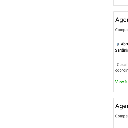
Agen
Compa
Abr
Sardini
Cosa fa
coordin
View fu
Agen
Compa