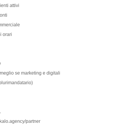
enti attivi
onti
ommerciale
i orari
e
 meglio se marketing e digitali
 plurimandatario)
.
 skalo.agency/partner