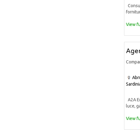
Consule
fornitur
View fu
Agen
Compa
Abr
Sardini
A2A Ene
luce, ga
View fu