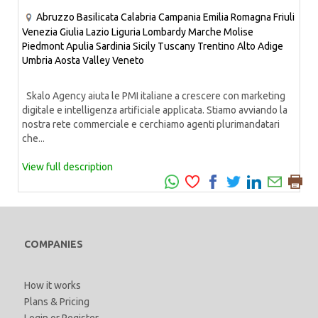
Abruzzo
Basilicata
Calabria
Campania
Emilia Romagna
Friuli
Venezia Giulia
Lazio
Liguria
Lombardy
Marche
Molise
Piedmont
Apulia
Sardinia
Sicily
Tuscany
Trentino Alto Adige
Umbria
Aosta Valley
Veneto
Skalo Agency aiuta le PMI italiane a crescere con marketing
digitale e intelligenza artificiale applicata. Stiamo avviando la
nostra rete commerciale e cerchiamo agenti plurimandatari
che...
View full description
COMPANIES
How it works
Plans & Pricing
Login
or
Register