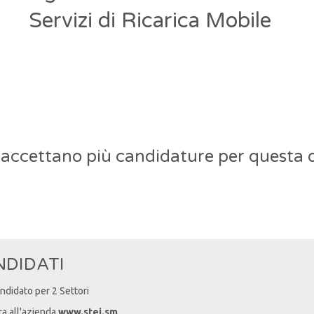
Servizi di Ricarica Mobile
 accettano più candidature per questa o
NDIDATI
andidato per 2 Settori
ra all'azienda
www.stei.sm