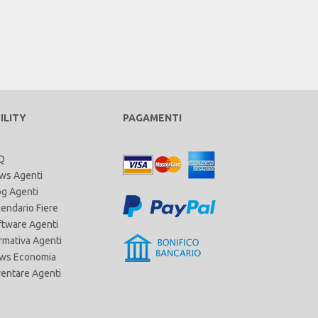
ILITY
PAGAMENTI
Q
ws Agenti
og Agenti
lendario Fiere
ftware Agenti
rmativa Agenti
ws Economia
ventare Agenti