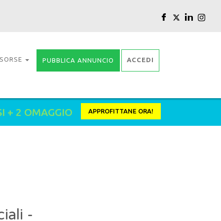
ISORSE
ACCEDI
PUBBLICA ANNUNCIO
SI + 2 OMAGGIO
APPROFITTANE ORA!
ali -