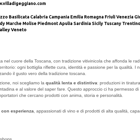
.villadigeggiano.com
zzo
Basilicata
Calabria
Campania
Emilia Romagna
Friuli Venezia Gi
dy
Marche
Molise
Piedmont
Apulia
Sardinia
Sicily
Tuscany
Trentino
alley
Veneto
ta nel cuore della Toscana, con tradizione vitivinicola che affonda le ra
rritorio: ogni bottiglia riflette cura, identità e passione per la qualità. I
zzando il gusto vero della tradizione toscana.
zione, noi scegliamo la
qualità lenta e distintiva
: produzioni in tiratu
contadina e al valore del saper fare. Questo approccio ci ha permesso di c
mportatori che cercano prodotti con anima, storia e personalità.
e con esperienza
, appassionati di vino e di prodotti di alta qualità, c
e shops