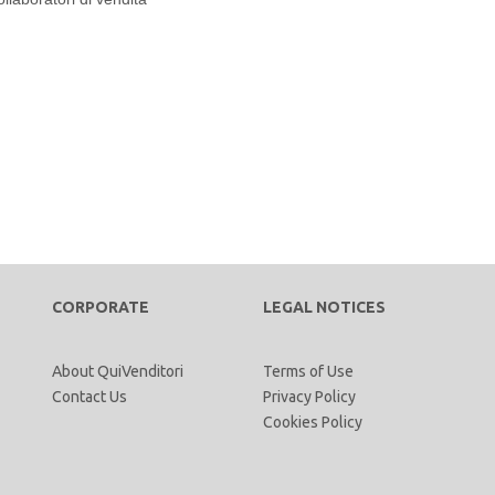
CORPORATE
LEGAL NOTICES
About QuiVenditori
Terms of Use
Contact Us
Privacy Policy
Cookies Policy