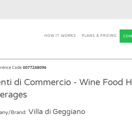
HOW IT WORKS
PLANS & PRICING
COM
erence Code
0077268096
nti di Commercio - Wine Food 
erages
Villa di Geggiano
ny/Brand: