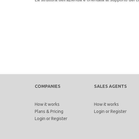
COMPANIES
SALES AGENTS
How it works
How it works
Plans & Pricing
Login
or
Register
Login
or
Register