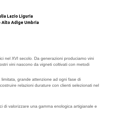
ulia
Lazio
Liguria
 Alto Adige
Umbria
dici nel XVI secolo. Da generazioni produciamo vini
 nostri vini nascono da vigneti coltivati con metodi
ra limitata, grande attenzione ad ogni fase di
ostruire relazioni durature con clienti selezionati nel
apaci di valorizzare una gamma enologica artigianale e