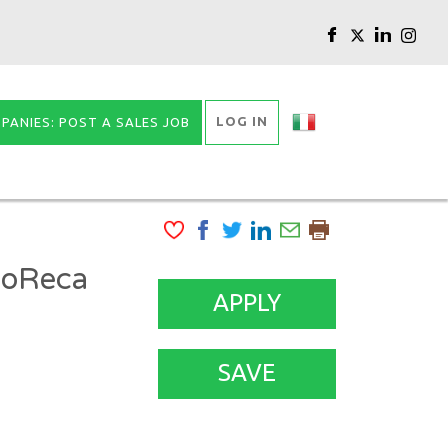
LOG IN
PANIES: POST A SALES JOB
HoReca
APPLY
SAVE