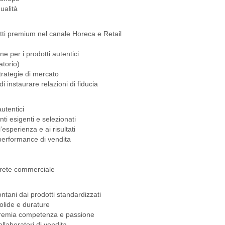
ualità
otti premium nel canale Horeca e Retail
ne per i prodotti autentici
atorio)
trategie di mercato
instaurare relazioni di fiducia
utentici
ti esigenti e selezionati
’esperienza e ai risultati
 performance di vendita
a rete commerciale
lontani dai prodotti standardizzati
solide e durature
e premia competenza e passione
ollaboratori di vendita