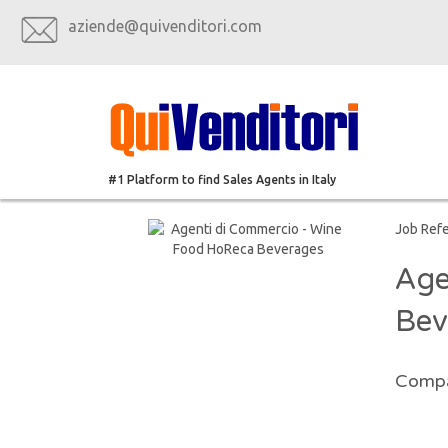
aziende@quivenditori.com
#1 Platform to find Sales Agents in Italy
Job Ref
Age
Bev
Compa