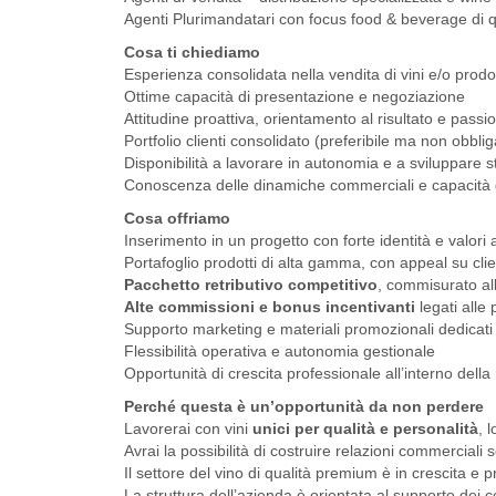
Agenti Plurimandatari con focus food & beverage di q
Cosa ti chiediamo
Esperienza consolidata nella vendita di vini e/o prod
Ottime capacità di presentazione e negoziazione
Attitudine proattiva, orientamento al risultato e passio
Portfolio clienti consolidato (preferibile ma non obblig
Disponibilità a lavorare in autonomia e a sviluppare s
Conoscenza delle dinamiche commerciali e capacità di 
Cosa offriamo
Inserimento in un progetto con forte identità e valori a
Portafoglio prodotti di alta gamma, con appeal su clien
Pacchetto retributivo competitivo
, commisurato all
Alte commissioni e bonus incentivanti
legati alle
Supporto marketing e materiali promozionali dedicati
Flessibilità operativa e autonomia gestionale
Opportunità di crescita professionale all’interno dell
Perché questa è un’opportunità da non perdere
Lavorerai con vini
unici per qualità e personalità
, 
Avrai la possibilità di costruire relazioni commerciali 
Il settore del vino di qualità premium è in crescita 
La struttura dell’azienda è orientata al supporto dei c