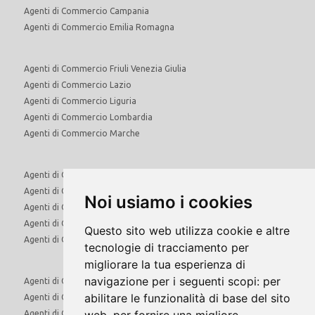
Agenti di Commercio Campania
Agenti di Commercio Emilia Romagna
Agenti di Commercio Friuli Venezia Giulia
Agenti di Commercio Lazio
Agenti di Commercio Liguria
Agenti di Commercio Lombardia
Agenti di Commercio Marche
Agenti di Commercio Molise
Agenti di Commercio Piemonte
Noi usiamo i cookies
Agenti di Commercio Puglia
Agenti di Commercio Sardegna
Questo sito web utilizza cookie e altre
Agenti di Commercio Sicilia
tecnologie di tracciamento per
migliorare la tua esperienza di
navigazione per i seguenti scopi:
per
Agenti di Commercio Toscana
abilitare le funzionalità di base del sito
Agenti di Commercio Trentino Alto Adige
Agenti di Commercio Umbria