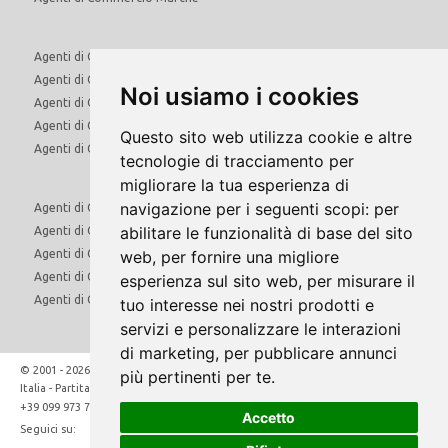
Agenti di Commercio Molise
Agenti di Commercio Piemonte
Noi usiamo i cookies
Agenti di Commercio Puglia
Agenti di Commercio Sardegna
Questo sito web utilizza cookie e altre
Agenti di Commercio Sicilia
tecnologie di tracciamento per
migliorare la tua esperienza di
navigazione per i seguenti scopi:
per
Agenti di Commercio Toscana
abilitare le funzionalità di base del sito
Agenti di Commercio Trentino Alto Adige
web
,
per fornire una migliore
Agenti di Commercio Umbria
Agenti di Commercio Valle d'Aosta
esperienza sul sito web
,
per misurare il
Agenti di Commercio Veneto
tuo interesse nei nostri prodotti e
servizi e personalizzare le interazioni
di marketing
,
per pubblicare annunci
© 2001 - 2026 Direct Hunt Srl - Via Marco Gatti 34/A - 74024 Manduria (Ta)
più pertinenti per te
.
Italia - Partita Iva: IT02481910731
aziende@quivenditori.com
+39 099 973 7219
Accetto
Seguici su: