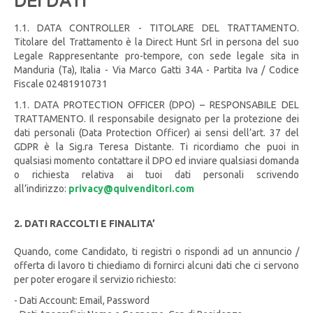
DEI DATI
1.1. DATA CONTROLLER - TITOLARE DEL TRATTAMENTO.
Titolare del Trattamento è la Direct Hunt Srl in persona del suo
Legale Rappresentante pro-tempore, con sede legale sita in
Manduria (Ta), Italia - Via Marco Gatti 34A - Partita Iva / Codice
Fiscale 02481910731
1.1. DATA PROTECTION OFFICER (DPO) – RESPONSABILE DEL
TRATTAMENTO. Il responsabile designato per la protezione dei
dati personali (Data Protection Officer) ai sensi dell’art. 37 del
GDPR è la Sig.ra Teresa Distante. Ti ricordiamo che puoi in
qualsiasi momento contattare il DPO ed inviare qualsiasi domanda
o richiesta relativa ai tuoi dati personali scrivendo
all’indirizzo:
privacy@quivenditori.com
2. DATI RACCOLTI E FINALITA’
Quando, come Candidato, ti registri o rispondi ad un annuncio /
offerta di lavoro ti chiediamo di fornirci alcuni dati che ci servono
per poter erogare il servizio richiesto:
- Dati Account: Email, Password