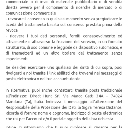
commerciale o di invio di materiale pubblicitario o di vendita
diretta ovvero per il compimento di ricerche di mercato o di
comunicazione commerciale
- revocare il consenso in qualsiasi momento senza pregiudicare le
liceità del trattamento basata sul consenso prestato prima della
revoca
- ricevere i tuoi dati personali, forniti consapevolmente ed
attivamente o attraverso la fruizione del servizio, in un formato
strutturato, di uso comune e leggibile da dispositivo automatico, e
di trasmetterli ad un altro titolare del trattamento senza
impedimenti
Se desideri esercitare uno qualsiasi dei diritti di cui sopra, puoi
rivolgerti a noi tramite i link abilitati che troverai nei messaggi di
posta elettronica o nel tuo account utente.
In alternativa, puoi anche contattarci tramite posta tradizionale
all'indirizzo: Direct Hunt Srl, Via Marco Gatti 34A – 74024
Manduria (Ta), Italia. Indirizza il messaggio all'attenzione del
Responsabile della Protezione dei Dati, la Sig.ra Teresa Distante.
Ricorda di fornire: nome e cognome, indirizzo di posta elettronica
che usi per l'account e/o il portale oggetto della tua richiesta.
Infine, ti informiamo che ti puoi rivolgere al Garante per la