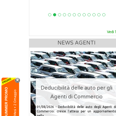
Vedi 
NEWS AGENTI
to per gli
SUMMER PROMO
2 Mesi + 2 Omaggio
ercio
Pensione Agenti di Commercio
o degli Agenti di
n aggiornamento
25/07/2026 - Quando può andare in pensione u
Agente di Commercio? È una delle domande pi&u...