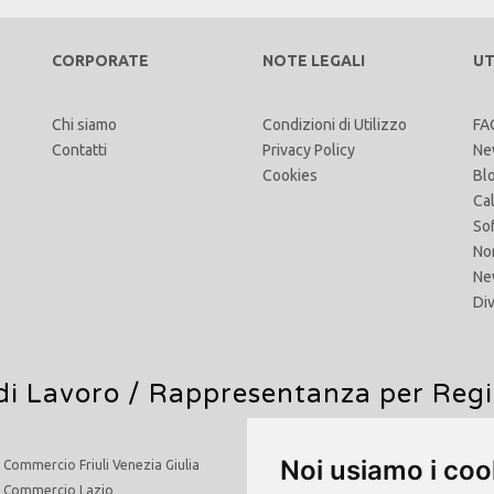
CORPORATE
NOTE LEGALI
UT
Chi siamo
Condizioni di Utilizzo
FA
Contatti
Privacy Policy
Ne
Cookies
Bl
Ca
So
No
Ne
Di
di Lavoro
/ Rappresentanza per Reg
Noi usiamo i coo
i Commercio Friuli Venezia Giulia
Agenti di Commercio Molise
i Commercio Lazio
Agenti di Commercio Piemonte