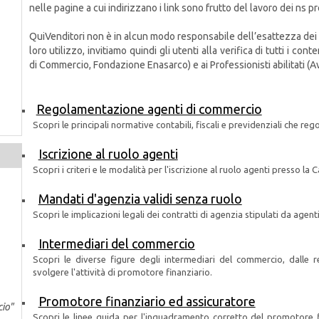
nelle pagine a cui indirizzano i link sono frutto del lavoro dei ns pr
QuiVenditori non è in alcun modo responsabile dell’esattezza dei c
loro utilizzo, invitiamo quindi gli utenti alla verifica di tutti i con
di Commercio, Fondazione Enasarco) e ai Professionisti abilitati (Av
Regolamentazione agenti di commercio
Scopri le principali normative contabili, fiscali e previdenziali che reg
Iscrizione al ruolo agenti
Scopri i criteri e le modalità per l'iscrizione al ruolo agenti presso 
Mandati d'agenzia validi senza ruolo
Scopri le implicazioni legali dei contratti di agenzia stipulati da agen
Intermediari del commercio
Scopri le diverse figure degli intermediari del commercio, dalle r
svolgere l'attività di promotore finanziario.
Promotore finanziario ed assicuratore
cio"
Scopri le linee guida per l'inquadramento corretto del promotore fin