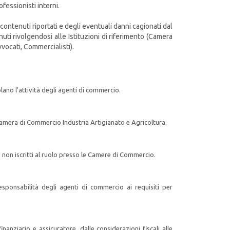
ofessionisti interni.
ontenuti riportati e degli eventuali danni cagionati dal
tenuti rivolgendosi alle Istituzioni di riferimento (Camera
vocati, Commercialisti).
olano l'attività degli agenti di commercio.
la Camera di Commercio Industria Artigianato e Agricoltura.
ti non iscritti al ruolo presso le Camere di Commercio.
esponsabilità degli agenti di commercio ai requisiti per
anziario e assicuratore, dalle considerazioni fiscali alle