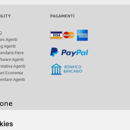
ILITY
PAGAMENTI
Q
ws Agenti
og Agenti
lendario Fiere
ftware Agenti
rmativa Agenti
ws Economia
ventare Agenti
ione
kies
Agenti di Commercio Toscana
Agenti di Commercio Trentino Alto Adige