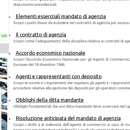
disposizioni previdenziali.
Elementi essenziali mandato di agenzia
Scopri i punti chiave da includere nel contratto di agenzia per assicur
Il contratto di agenzia
Tutti
Scopri come l'adeguamento della disciplina relativa ai contratti di age
Accordo economico nazionale
Scopri l'Accordo Economico Nazionale per gli Agenti di Commercio, i
Europee del 18 dicembre 1986.
Agenti e rappresentanti con deposito
Scopri le norme e i regolamenti che regolano gli agenti e i rappresent
procedure relative alla gestione dei depositi per gli operatori commer
Obblighi della ditta mandante
Obblighi fondamentali che una ditta mandante deve osservare nel rap
Risoluzione anticipata del mandato di agenzia
Scopri i diritti e le indennità dell'agente di commercio in caso di r
n
necessarie per richiedere un'indennità e quali situazioni escludono que