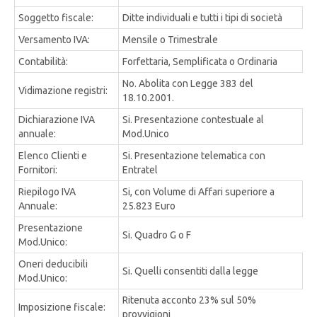
Soggetto fiscale:
Ditte individuali e tutti i tipi di società
Versamento IVA:
Mensile o Trimestrale
Contabilità:
Forfettaria, Semplificata o Ordinaria
No. Abolita con Legge 383 del
Vidimazione registri:
18.10.2001.
Dichiarazione IVA
Si. Presentazione contestuale al
annuale:
Mod.Unico
Elenco Clienti e
Si. Presentazione telematica con
Fornitori:
Entratel
Riepilogo IVA
Si, con Volume di Affari superiore a
Annuale:
25.823 Euro
Presentazione
Si. Quadro G o F
Mod.Unico:
Oneri deducibili
Si. Quelli consentiti dalla legge
Mod.Unico:
Ritenuta acconto 23% sul 50%
Imposizione fiscale:
provvigioni