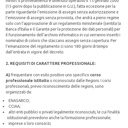
minori. Il provvedimento è divenuto operativo il 15 gennaio 2000
(15 giorni dopo la pubblicazione in G.U.), fatta eccezione per la
parte riguardante l’emissione di assegni senza autorizzazione e
l’emissione di assegni senza provvista, che andrà a pieno regime
solo con l’approvazione di un regolamento ministeriale (sentita la
Banca d’Italia e il Garante per la protezione dei dati personali) per
il funzionamento dell’archivio informatico in cui verranno inseriti i
nominativi di coloro che staccano assegni senza copertura. Per
l’emanazione del regolamento ci sono 180 giorni di tempo
dall’entrata in vigore del decreto.
2. REQUISITI DI CARATTERE PROFESSIONALE:
A)
frequentare con esito positivo uno specifico
corso
professionale istituito
o riconosciuto dalle Regioni. I corsi
professionali, previo riconoscimento delle regioni, sono
organizzati da:
ENASARCO;
CCIAA;
altri enti pubblici o privati legalmente riconosciuti, le cui finalità
istituzionali prevedono anche la formazione professionale;
imprese o loro consorzi;