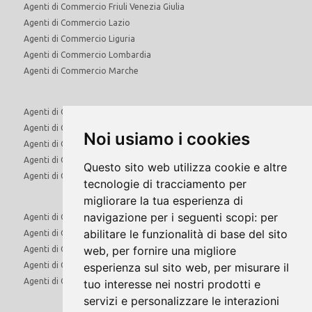
Agenti di Commercio Friuli Venezia Giulia
Agenti di Commercio Lazio
Agenti di Commercio Liguria
Agenti di Commercio Lombardia
Agenti di Commercio Marche
Agenti di Commercio Molise
Agenti di Commercio Piemonte
Noi usiamo i cookies
Agenti di Commercio Puglia
Agenti di Commercio Sardegna
Questo sito web utilizza cookie e altre
Agenti di Commercio Sicilia
tecnologie di tracciamento per
migliorare la tua esperienza di
navigazione per i seguenti scopi:
per
Agenti di Commercio Toscana
abilitare le funzionalità di base del sito
Agenti di Commercio Trentino Alto Adige
web
,
per fornire una migliore
Agenti di Commercio Umbria
Agenti di Commercio Valle d'Aosta
esperienza sul sito web
,
per misurare il
Agenti di Commercio Veneto
tuo interesse nei nostri prodotti e
servizi e personalizzare le interazioni