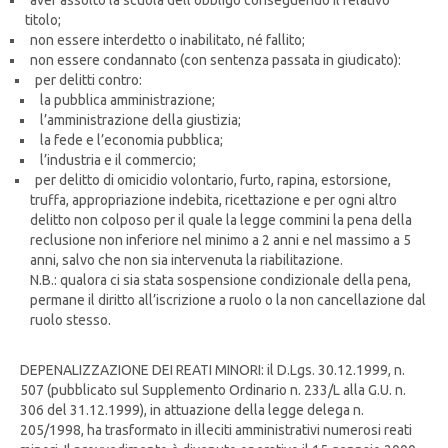
aver assolto la scuola dell’obbligo conseguendo il relativo
titolo;
non essere interdetto o inabilitato, né fallito;
non essere condannato (con sentenza passata in giudicato):
per delitti contro:
la pubblica amministrazione;
l’amministrazione della giustizia;
la fede e l’economia pubblica;
l’industria e il commercio;
per delitto di omicidio volontario, furto, rapina, estorsione,
truffa, appropriazione indebita, ricettazione e per ogni altro
delitto non colposo per il quale la legge commini la pena della
reclusione non inferiore nel minimo a 2 anni e nel massimo a 5
anni, salvo che non sia intervenuta la riabilitazione.
N.B.: qualora ci sia stata sospensione condizionale della pena,
permane il diritto all’iscrizione a ruolo o la non cancellazione dal
ruolo stesso.
DEPENALIZZAZIONE DEI REATI MINORI: il D.Lgs. 30.12.1999, n.
507 (pubblicato sul Supplemento Ordinario n. 233/L alla G.U. n.
306 del 31.12.1999), in attuazione della legge delega n.
205/1998, ha trasformato in illeciti amministrativi numerosi reati