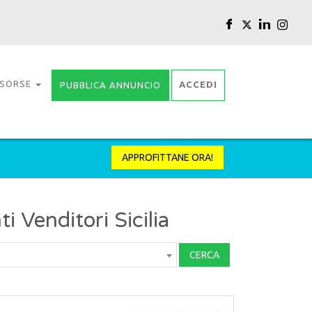
ISORSE
ACCEDI
PUBBLICA ANNUNCIO
I + 2 OMAGGIO
APPROFITTANE ORA!
 Venditori Sicilia
CERCA