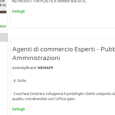
n
NEI PRODOTTI IN PLASTICA Viemme due srl si...
Dettagli
news
Agenti di commercio Esperti - Pubb
Amministrazioni
Azienda/Brand:
WEMAPP
Sicilia
Cosa farai Gestirai e svilupperai il portafoglio clienti composto d
quadro, coordinandoti con l’ufficio gare...
Dettagli