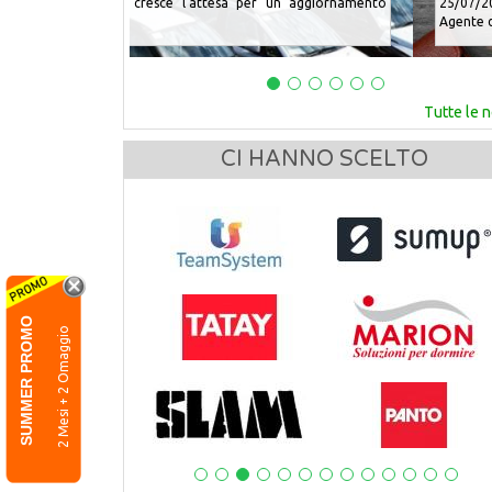
25/07/2026 - Quando può andare in pensione u
Agente di Commercio? È una delle domande pi&u...
Tutte le 
CI HANNO SCELTO
SUMMER PROMO
2 Mesi + 2 Omaggio