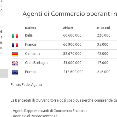
ra
no
iù
Agenti di Commercio operanti ne
ri
Nazione
Abitanti
N° agenti
di
Italia
60.600.000
220.000
 a
ai
Francia
66.900.000
35.000
er
ri
Germania
82.670.000
42.000
Gran Bretagna
53.000.000
17.000
Europa
512.600.000
246.000
Fonte: FederAgenti
La Bancadati di QuiVenditori è così cospicua perché comprende tutte
- Agenti Rappresentanti di Commercio Enasarco
- Agenzie di Rappresentanza