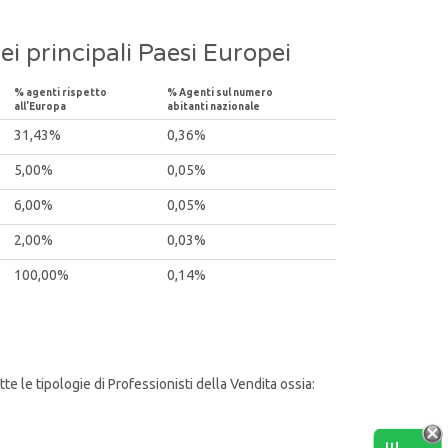
i principali Paesi Europei
% agenti rispetto
% Agenti sul numero
all'Europa
abitanti nazionale
31,43%
0,36%
5,00%
0,05%
6,00%
0,05%
2,00%
0,03%
100,00%
0,14%
 le tipologie di Professionisti della Vendita ossia: