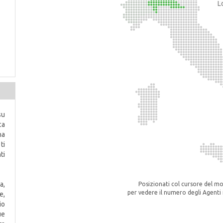
L
su
ca
na
ti
ti
a,
Posizionati col cursore del m
per vedere il numero degli Agenti i
e,
io
ue