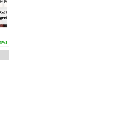
n
news