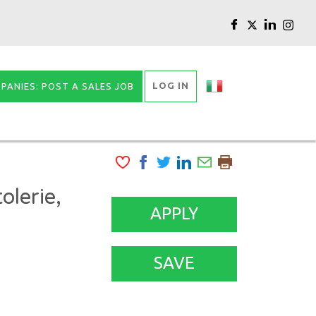
LOG IN
PANIES: POST A SALES JOB
olerie,
APPLY
SAVE