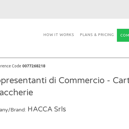
HOW IT WORKS
PLANS & PRICING
COM
erence Code
0077268218
presentanti di Commercio - Cart
accherie
HACCA Srls
ny/Brand: