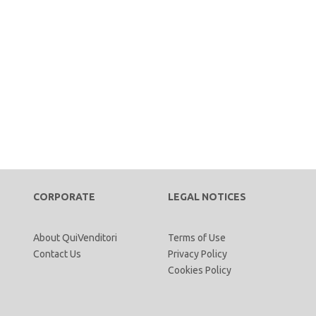
CORPORATE
LEGAL NOTICES
About QuiVenditori
Terms of Use
Contact Us
Privacy Policy
Cookies Policy