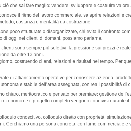
u ciò che sai fare meglio: vendere, sviluppare e costruire valore su
osce il ritmo del lavoro commerciale, sa aprire relazioni e crea
a metodo, costanza e mentalità da costruzione.
ersone poco strutturate o disorganizzate, chi evita il confronto com
 no di oggi nei clienti di domani, possiamo parlarne.
I clienti sono sempre più selettivi, la pressione sui prezzi è real
one da oltre 13 anni.
iorno, costruendo clienti, relazioni e risultati nel tempo. Per 
iale di affiancamento operativo per conoscere azienda, prodotti, cl
autonoma e stabile dell’area assegnata, con reali possibilità di 
 chiaro, meritocratico e pensato per premiare: gestione dell’esis
ttagli economici e il progetto completo vengono condivisi durante 
loquio conoscitivo, colloquio diretto con proprietà, simulazione
rni. Cerchiamo una persona concreta, con fame commerciale e vog