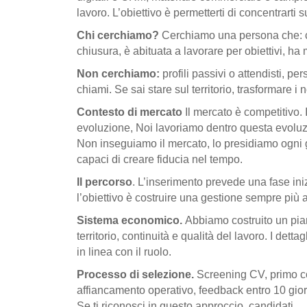
lavoro. L’obiettivo è permetterti di concentrarti s
Chi cerchiamo?
Cerchiamo una persona che: con
chiusura, è abituata a lavorare per obiettivi, h
Non cerchiamo:
profili passivi o attendisti, p
chiami. Se sai stare sul territorio, trasformare i
Contesto di mercato
Il mercato è competitivo. 
evoluzione,
Noi lavoriamo dentro questa evoluzi
Non inseguiamo il mercato, lo presidiamo ogni g
capaci di creare fiducia nel tempo.
Il percorso
. L’inserimento prevede una fase iniz
l’obiettivo è costruire una gestione sempre più 
Sistema economico.
Abbiamo costruito un piano
territorio, continuità e qualità del lavoro. I de
in linea con il ruolo.
Processo di selezione.
Screening CV, primo col
affiancamento operativo, feedback entro 10 gio
Se ti riconosci in questo approccio, candidati