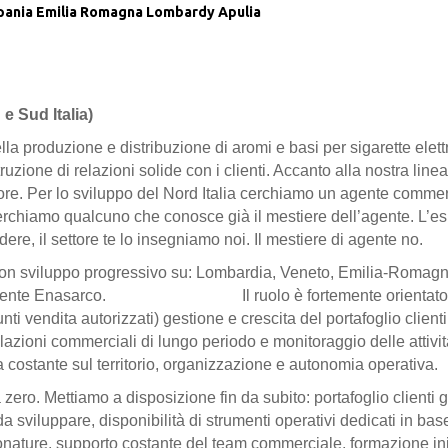
ania
Emilia Romagna
Lombardy
Apulia
e Sud Italia)
la produzione e distribuzione di aromi e basi per sigarette elett
ruzione di relazioni solide con i clienti. Accanto alla nostra lin
ore. Per lo sviluppo del Nord Italia cerchiamo un agente commer
rchiamo qualcuno che conosce già il mestiere dell’agente. L’es
re, il settore te lo insegniamo noi. Il mestiere di agente no.
, con sviluppo progressivo su: Lombardia, Veneto, Emilia-Romagn
e agente Enasarco. Il ruolo è fortemente orientato alla 
nti vendita autorizzati) gestione e crescita del portafoglio client
elazioni commerciali di lungo periodo e monitoraggio delle attivi
costante sul territorio, organizzazione e autonomia operativa.
zero. Mettiamo a disposizione fin da subito: portafoglio clienti gi
ti da sviluppare, disponibilità di strumenti operativi dedicati in b
nature, supporto costante del team commerciale, formazione iniz