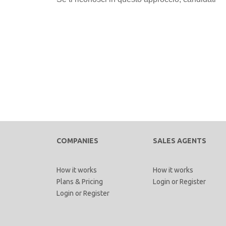
COMPANIES
SALES AGENTS
How it works
How it works
Plans & Pricing
Login
or
Register
Login
or
Register