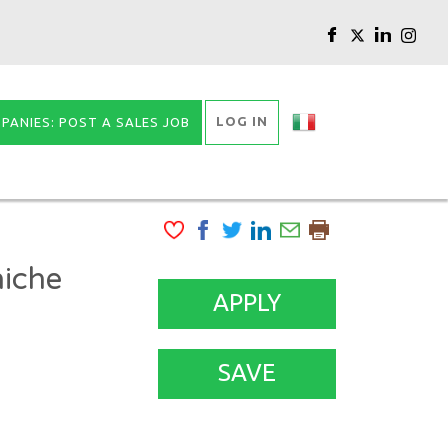
LOG IN
PANIES: POST A SALES JOB
niche
APPLY
SAVE