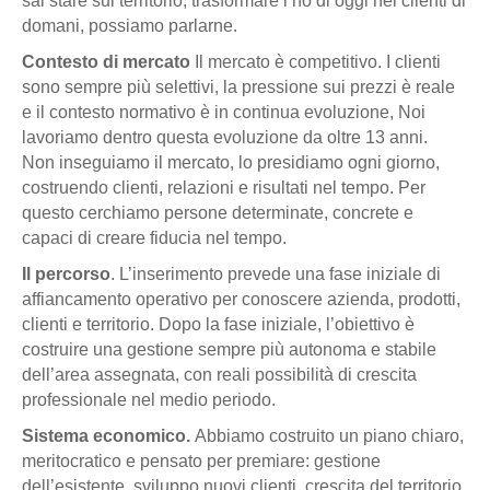
sai stare sul territorio, trasformare i no di oggi nei clienti di
domani, possiamo parlarne.
Contesto di mercato
Il mercato è competitivo. I clienti
sono sempre più selettivi, la pressione sui prezzi è reale
e il contesto normativo è in continua evoluzione,
Noi
lavoriamo dentro questa evoluzione da oltre 13 anni.
Non inseguiamo il mercato, lo presidiamo ogni giorno,
costruendo clienti, relazioni e risultati nel tempo. Per
questo cerchiamo persone determinate, concrete e
capaci di creare fiducia nel tempo.
Il percorso
. L’inserimento prevede una fase iniziale di
affiancamento operativo per conoscere azienda, prodotti,
clienti e territorio. Dopo la fase iniziale, l’obiettivo è
costruire una gestione sempre più autonoma e stabile
dell’area assegnata, con reali possibilità di crescita
professionale nel medio periodo.
Sistema economico.
Abbiamo costruito un piano chiaro,
meritocratico e pensato per premiare: gestione
dell’esistente, sviluppo nuovi clienti, crescita del territorio,