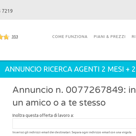
3 7219
353
COME FUNZIONA
PIANI & PREZZI
R
ANNUNCIO RICERCA AGENTI 2 MESI + 
Annuncio n. 0077267849: inol
un amico o a te stesso
Inoltra questa offerta di lavoro a:
Inserisci gli indirizzi email dei destinatari. Separa ogni indirizzo email con una virgola.