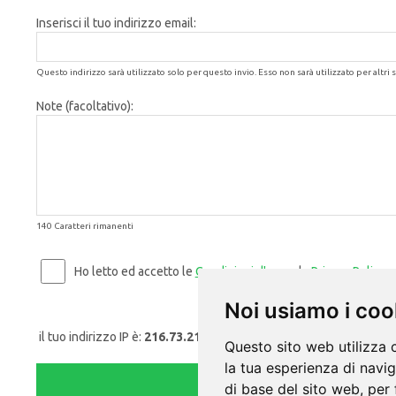
Inserisci il tuo indirizzo email:
Questo indirizzo sarà utilizzato solo per questo invio. Esso non sarà utilizzato per altri s
Note (facoltativo):
140 Caratteri rimanenti
Ho letto ed accetto le
Condizioni d'uso
e la
Privacy Policy
.
Noi usiamo i coo
il tuo indirizzo IP è:
216.73.216.172
Questo sito web utilizza 
la tua esperienza di navi
di base del sito web
,
per 