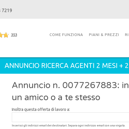
3 7219
353
COME FUNZIONA
PIANI & PREZZI
R
ANNUNCIO RICERCA AGENTI 2 MESI + 
Annuncio n. 0077267883: inol
un amico o a te stesso
Inoltra questa offerta di lavoro a:
Inserisci gli indirizzi email dei destinatari. Separa ogni indirizzo email con una virgola.