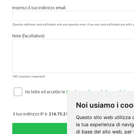
Inserisci il tuo indirizzo email:
Questo indirizzo sarà utilizzato solo per questo invio. Esso non sarà utilizzato per altri s
Note (facoltativo):
140 Caratteri rimanenti
Ho letto ed accetto le
Condizioni d'uso
e la
Privacy Policy
.
Noi usiamo i coo
il tuo indirizzo IP è:
216.73.216.198
Questo sito web utilizza 
la tua esperienza di navi
di base del sito web
,
per 