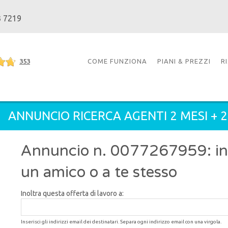
3 7219
353
COME FUNZIONA
PIANI & PREZZI
R
ANNUNCIO RICERCA AGENTI 2 MESI + 
Annuncio n. 0077267959: inol
un amico o a te stesso
Inoltra questa offerta di lavoro a:
Inserisci gli indirizzi email dei destinatari. Separa ogni indirizzo email con una virgola.