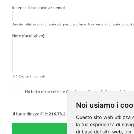
Inserisci il tuo indirizzo email:
Questo indirizzo sarà utilizzato solo per questo invio. Esso non sarà utilizzato per altri s
Note (facoltativo):
140 Caratteri rimanenti
Ho letto ed accetto le
Condizioni d'uso
e la
Privacy Policy
.
Noi usiamo i coo
il tuo indirizzo IP è:
216.73.216.233
Questo sito web utilizza 
la tua esperienza di navi
di base del sito web
,
per 