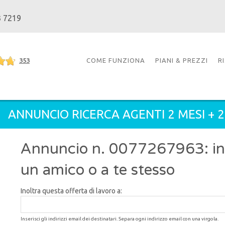
3 7219
353
COME FUNZIONA
PIANI & PREZZI
R
ANNUNCIO RICERCA AGENTI 2 MESI + 
Annuncio n. 0077267963: inol
un amico o a te stesso
Inoltra questa offerta di lavoro a:
Inserisci gli indirizzi email dei destinatari. Separa ogni indirizzo email con una virgola.