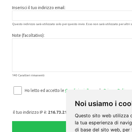
Inserisci il tuo indirizzo email:
Questo indirizzo sarà utilizzato solo per questo invio. Esso non sarà utilizzato per altri s
Note (facoltativo):
140 Caratteri rimanenti
Ho letto ed accetto le
Condizioni d'uso
e la
Privacy Policy
.
Noi usiamo i coo
il tuo indirizzo IP è:
216.73.217.167
Questo sito web utilizza 
la tua esperienza di navi
di base del sito web
,
per 