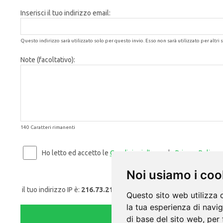
Inserisci il tuo indirizzo email:
Questo indirizzo sarà utilizzato solo per questo invio. Esso non sarà utilizzato per altri s
Note (facoltativo):
140 Caratteri rimanenti
Ho letto ed accetto le
Condizioni d'uso
e la
Privacy Policy
.
Noi usiamo i coo
il tuo indirizzo IP è:
216.73.216.88
Questo sito web utilizza 
la tua esperienza di navi
di base del sito web
,
per 