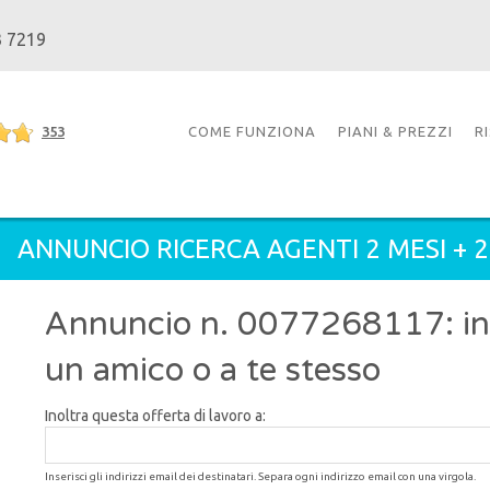
3 7219
353
COME FUNZIONA
PIANI & PREZZI
R
ANNUNCIO RICERCA AGENTI 2 MESI + 
Annuncio n. 0077268117: inol
un amico o a te stesso
Inoltra questa offerta di lavoro a:
Inserisci gli indirizzi email dei destinatari. Separa ogni indirizzo email con una virgola.