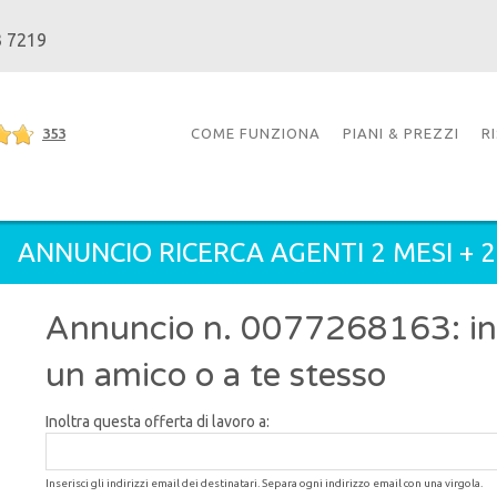
3 7219
353
COME FUNZIONA
PIANI & PREZZI
R
ANNUNCIO RICERCA AGENTI 2 MESI + 
Annuncio n. 0077268163: inol
un amico o a te stesso
Inoltra questa offerta di lavoro a:
Inserisci gli indirizzi email dei destinatari. Separa ogni indirizzo email con una virgola.