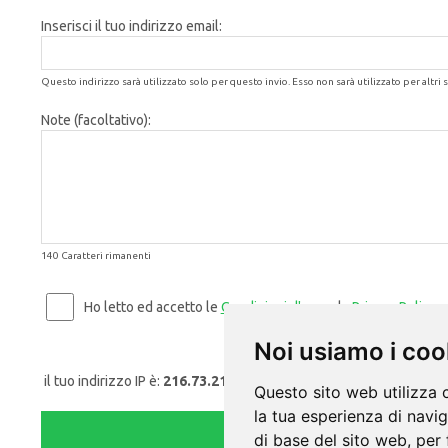
Inserisci il tuo indirizzo email:
Questo indirizzo sarà utilizzato solo per questo invio. Esso non sarà utilizzato per altri s
Note (facoltativo):
140 Caratteri rimanenti
Ho letto ed accetto le
Condizioni d'uso
e la
Privacy Policy
.
Noi usiamo i coo
il tuo indirizzo IP è:
216.73.216.114
Questo sito web utilizza 
la tua esperienza di navi
di base del sito web
,
per 