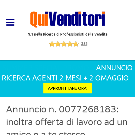
N.1 nella Ricerca di Professionisti della Vendita
353
SUMMER SPECIAL PROMO
ANNUNCIO
RICERCA AGENTI 2 MESI + 2 OMAGGIO
APPROFITTANE ORA!
Annuncio n. 0077268183:
inoltra offerta di lavoro ad un
amico o a te stesso