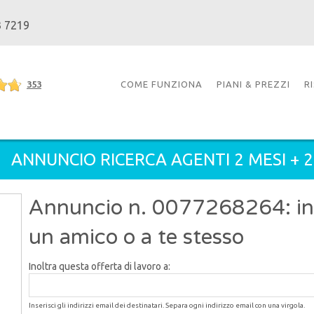
3 7219
353
COME FUNZIONA
PIANI & PREZZI
R
ANNUNCIO RICERCA AGENTI 2 MESI + 
Annuncio n. 0077268264: inol
un amico o a te stesso
Inoltra questa offerta di lavoro a:
Inserisci gli indirizzi email dei destinatari. Separa ogni indirizzo email con una virgola.