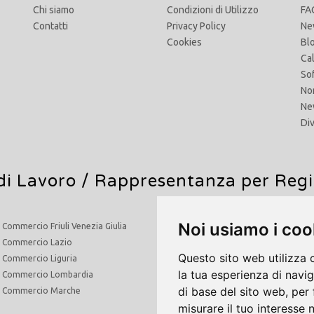
Chi siamo
Condizioni di Utilizzo
FA
Contatti
Privacy Policy
Ne
Cookies
Bl
Ca
So
No
Ne
Di
di Lavoro
/ Rappresentanza per Reg
Noi usiamo i coo
i Commercio Friuli Venezia Giulia
Agenti di Commercio Molise
i Commercio Lazio
Agenti di Commercio Piemonte
Questo sito web utilizza 
i Commercio Liguria
Agenti di Commercio Puglia
la tua esperienza di navi
di Commercio Lombardia
Agenti di Commercio Sardegna
di base del sito web
,
per 
di Commercio Marche
Agenti di Commercio Sicilia
misurare il tuo interesse 