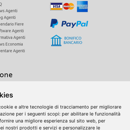
Q
ws Agenti
og Agenti
lendario Fiere
ftware Agenti
rmativa Agenti
ws Economia
ventare Agenti
ione
kies
Agenti di Commercio Toscana
Agenti di Commercio Trentino Alto Adige
cookie e altre tecnologie di tracciamento per migliorare
Agenti di Commercio Umbria
gazione per i seguenti scopi:
per abilitare le funzionalità
Agenti di Commercio Valle d'Aosta
fornire una migliore esperienza sul sito web
,
per
Agenti di Commercio Veneto
nei nostri prodotti e servizi e personalizzare le