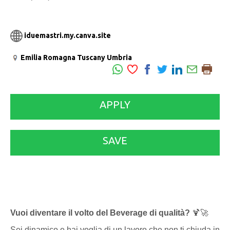
iduemastri.my.canva.site
Emilia Romagna
Tuscany
Umbria
APPLY
SAVE
Vuoi diventare il volto del Beverage di qualità?
🍹🚀
Sei dinamico e hai voglia di un lavoro che non ti chiuda in